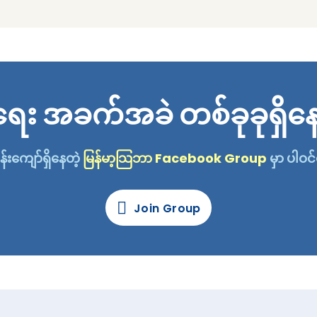
ိုးရေး အခက်အခဲ တစ်ခုခုရှ
းကျော်ရှိနေတဲ့
မြန်မာ့သြဘာ Facebook Group
မှာ ပါဝင
Join Group