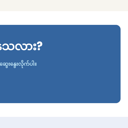
ိနေသလား?
်ဆွေးနွေးလိုက်ပါ။