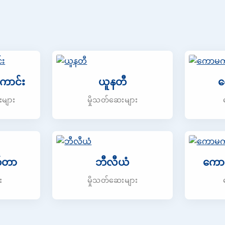
ောင်း
ယူနတီ
က
းများ
မှိုသတ်ဆေးများ
က်တာ
ဘီလီယံ
ကောမ
း
မှိုသတ်ဆေးများ