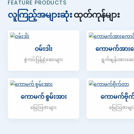
FEATURE PRODUCTS
လူကြည့်အများဆုံး
ထုတ်ကုန်များ
ဝမ်းဒါး
ကောမက်အားက
စွဲကပ်ပြန့်နှံ့ဆေးများ
ရွက်ဖျန်းအားဆေ
ကောမက် စွမ်းအား
ကောမက်ဗို
မြေဩဇာများ
မြေဩဇာမျာ