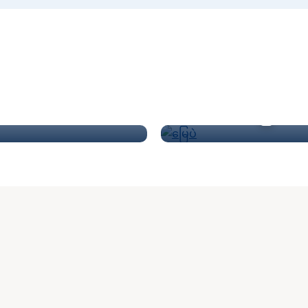
မတ်ပဲ
မြေပဲ