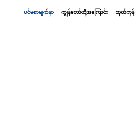
ပင်မစာမျက်နှာ
ကျွန်တော်တို့အကြောင်း
ထုတ်ကုန်