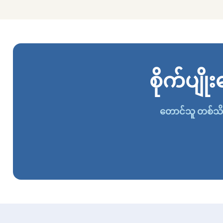
စိုက်ပျ
တောင်သူ တစ်သိန်