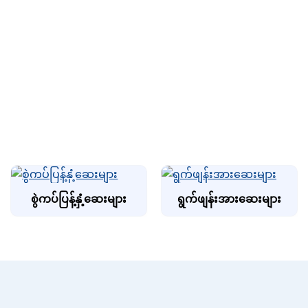
စွဲကပ်ပြန့်နှံ့ဆေးများ
ရွက်ဖျန်းအားဆေးများ