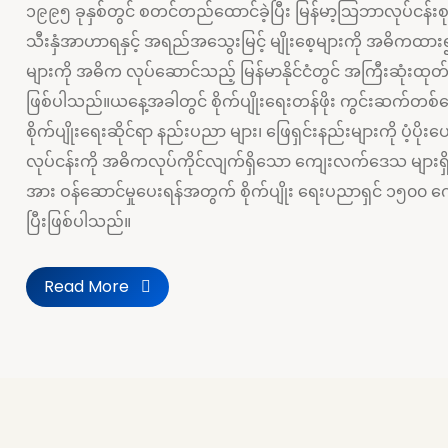
၁၉၉၅ ခုနှစ်တွင် စတင်တည်ထောင်ခဲ့ပြီး မြန်မာ့သြဘာလုပ်ငန်း
သီးနှံအာဟာရနှင့် အရည်အသွေးမြင့် မျိုးစေ့များကို အဓိကထား
များကို အဓိက လုပ်ဆောင်သည့် မြန်မာနိုင်ငံတွင် အကြီးဆုံးထုတ်လု
ဖြစ်ပါသည်။ယနေ့အခါတွင် စိုက်ပျိုးရေးတန်ဖိုး ကွင်းဆက်တစ်
စိုက်ပျိုးရေးဆိုင်ရာ နည်းပညာ များ၊ ဖြေရှင်းနည်းများကို ပံ့ပိုးပေ
လုပ်ငန်းကို အဓိကလုပ်ကိုင်လျက်ရှိသော ကျေးလက်ဒေသ များရှိ
အား ဝန်ဆောင်မှုပေးရန်အတွက် စိုက်ပျိုး ရေးပညာရှင် ၁၅၀၀ က
ပြီးဖြစ်ပါသည်။
Read More