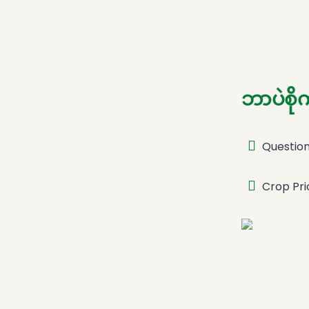
ဘာပဲစို
Questio
Crop Pri