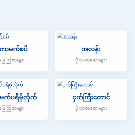
ောမက်စပိ
အလန်း
မြေဩဇာများ
ပိုးသတ်ဆေးများ
က်ပရီမိုလိုက်
ငှက်ကြီးတောင်
မြေဩဇာများ
ပိုးသတ်ဆေးများ