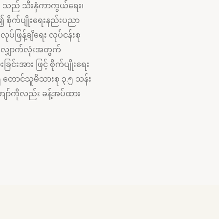
စု သည် သီးနှံကာကွယ်ရေး၊
၍ စိုက်ပျိုးရေးနည်းပညာ
ပ်ဖြန့်ချိရေး လုပ်ငန်းစု
လျှောက်လုံးအတွက်
းခြင်းအား ဖြင့် စိုက်ပျိုးရေး
 တောင်သူမိသားစု ၃.၅ သန်း
ျော်ကိုလည်း ခန့်အပ်ထား