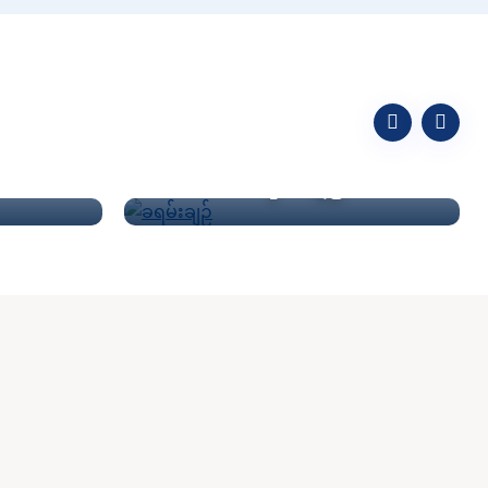
ခရမ်းချဉ်