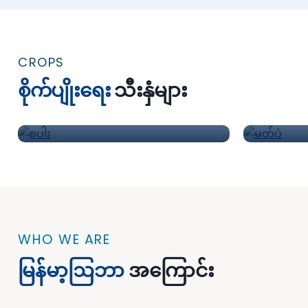
CROPS
စိုက်ပျိုးရေး
သီးနှံများ
စပါး
WHO WE ARE
မြန်မာ့ဩဘာ
အကြောင်း