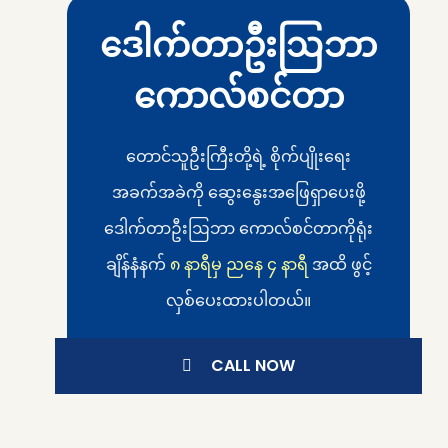
ဒေါက်တာဦးဩဘာ
ကောလ်စင်တာ
တောင်သူဦးကြီးတို့ရဲ့ စိုက်ပျိုးရေး
အခက်အခဲကို ဆွေးနွေးအဖြေရှာပေးဖို့
ဒေါက်တာဦးဩဘာ ကောလ်စင်တာကိုရုံး
ချိန်နံနက်
၈ နာရီမှ ညနေ ၄ နာရီ
အထိ ဖွင့်
လှစ်ပေးထားပါတယ်။
CALL NOW