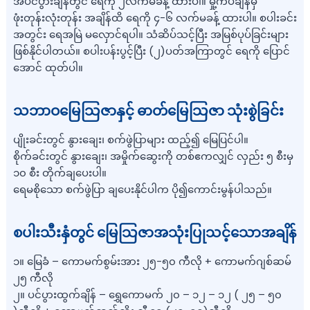
အပင်ပွားချိန်တွင် ရေကို ၂လက်မခန့် ထားပါ။ မှို့ကပ်ချိန်မှ
ဖုံးတုန်းလုံးတုန်း အချိန်ထိ ရေကို ၄-၆ လက်မခန့် ထားပါ။ စပါးခင်း
အတွင်း ရေအမြဲ မလှောင်ရပါ။ သံဆိပ်သင့်ပြီး အမြစ်ပုပ်ခြင်းများ
ဖြစ်နိုင်ပါတယ်။ စပါးပန်းပွင့်ပြီး (၂)ပတ်အကြာတွင် ရေကို ပြောင်
အောင် ထုတ်ပါ။
သဘာဝမြေသြဇာနှင့် ဓာတ်မြေသြဇာ သုံးစွဲခြင်း
ပျိုးခင်းတွင် နွားချေး၊ စက်ဖွဲပြာများ ထည့်၍ မြေပြင်ပါ။
စိုက်ခင်းတွင် နွားချေး၊ အမှိုက်ဆွေးကို တစ်ဧကလျှင် လှည်း ၅ စီးမှ
၁၀ စီး တိုက်ချပေးပါ။
ရေမစိုသော စက်ဖွဲပြာ ချပေးနိုင်ပါက ပို၍ကောင်းမွန်ပါသည်။
စပါးသီးနှံတွင် မြေသြဇာအသုံးပြုသင့်သောအချိန်
၁။ မြေခံ – ကောမက်စွမ်းအား ၂၅-၅၀ ကီလို + ကောမက်ဂျစ်ဆမ်
၂၅ ကီလို
၂။ ပင်ပွားထွက်ချိန် – ရွှေကောမက် ၂၀ – ၁၂ – ၁၂ ( ၂၅ – ၅၀