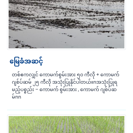
မြေခံအဆင့်
တစ်ဧကလျှင် ကောမက်စွမ်းအား ၅၀ ကီလို + ကောမက်
ဂျစ်ပ်ဆမ် ၂၅ ကီလို အသုံးပြုနိုင်ပါတယ်။nအသုံးပြုရ
မည့်ပစ္စည်း – ကောမက် စွမ်းအား , ကောမက် ဂျစ်ပ်ဆ
မ်nn