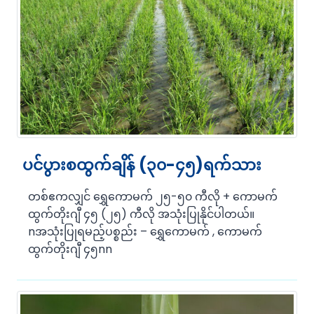
ပင်ပွားစထွက်ချိန် (၃၀-၄၅)ရက်သား
တစ်ဧကလျှင် ရွှေကောမက် ၂၅-၅၀ ကီလို + ကောမက်
ထွက်တိုးဂျီ ၄၅ (၂၅) ကီလို အသုံးပြုနိုင်ပါတယ်။
nအသုံးပြုရမည့်ပစ္စည်း – ရွှေကောမက် , ကောမက်
ထွက်တိုးဂျီ ၄၅nn