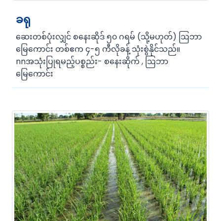
ခရု
ဆေးတစ်ပုံးလျှင် စနေးဆိုဒ် ၅၀ ဂရမ် (သို့မဟုတ်) ဩဘာ
မြေကောင်း တစ်ဧက ၄-၅ ကီလိုခန့် သုံးစွဲနိုင်သည်။
nnအသုံးပြုရမည့်ပစ္စည်း- စနေးဆိုက် , ဩဘာ
မြေကောင်း