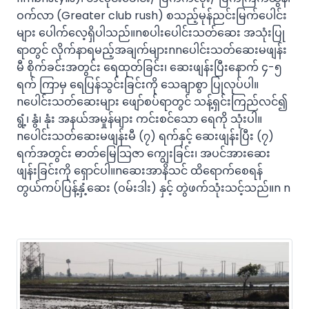
ဝက်လာ (Greater club rush) စသည့်မုန်ညင်းမြက်ပေါင်း
များ ပေါက်လေ့ရှိပါသည်။nစပါးပေါင်းသတ်ဆေး အသုံးပြု
ရာတွင် လိုက်နာရမည့်အချက်များnnပေါင်းသတ်ဆေးမဖျန်း
မီ စိုက်ခင်းအတွင်း ရေထုတ်ခြင်း၊ ဆေးဖျန်းပြီးနောက် ၄-၅
ရက် ကြာမှ ရေပြန်သွင်းခြင်းကို သေချာစွာ ပြုလုပ်ပါ။
nပေါင်းသတ်ဆေးများ ဖျော်စပ်ရာတွင် သန့်ရှင်းကြည်လင်၍
ရွံ့၊ နွံ၊ နုံး အနယ်အမှုန်များ ကင်းစင်သော ရေကို သုံးပါ။
nပေါင်းသတ်ဆေးမဖျန်းမီ (၇) ရက်နှင့် ဆေးဖျန်းပြီး (၇)
ရက်အတွင်း ဓာတ်မြေသြဇာ ကျွေးခြင်း၊ အပင်အားဆေး
ဖျန်းခြင်းကို ရှောင်ပါ။nဆေးအာနိသင် ထိရောက်စေရန်
တွယ်ကပ်ပြန့်နှံ့ဆေး (ဝမ်းဒါး) နှင့် တွဲဖက်သုံးသင့်သည်။n n