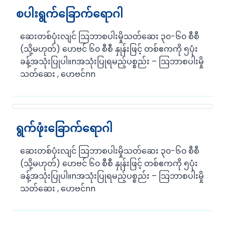
စပါးရွက်ခြောက်ရောဂါ
ဆေးတစ်ပုံးလျင် သြဘာစပါးမှိုသတ်ဆေး ၃၀-၆၀ စီစီ
(သို့မဟုတ်) ဟေဗင် ၆၀ စီစီ နှုန်းဖြင့် တစ်ဧကကို ၅ပုံး
ခန့်အသုံးပြုပါ။nအသုံးပြုရမည့်ပစ္စည်း – သြဘာစပါးမှို
သတ်ဆေး , ဟေဗင်nn
ရွက်ဖုံးခြောက်ရောဂါ
ဆေးတစ်ပုံးလျင် သြဘာစပါးမှိုသတ်ဆေး ၃၀-၆၀ စီစီ
(သို့မဟုတ်) ဟေဗင် ၆၀ စီစီ နှုန်းဖြင့် တစ်ဧကကို ၅ပုံး
ခန့်အသုံးပြုပါ။nအသုံးပြုရမည့်ပစ္စည်း – သြဘာစပါးမှို
သတ်ဆေး , ဟေဗင်nn