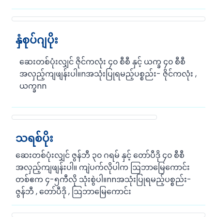
နှံစုပ်ဂျပိုး
ဆေးတစ်ပုံးလျှင် ဇိုင်ကလုံး ၄၀ စီစီ နှင့် ယက္ခ ၄၀ စီစီ
အလှည့်ကျဖျန်းပါ။nအသုံးပြုရမည့်ပစ္စည်း- ဇိုင်ကလုံး ,
ယက္ခnn
သရစ်ပိုး
ဆေးတစ်ပုံးလျှင် ဇွန်ဘီ ၃၀ ဂရမ် နှင့် တော်ပီဒို ၄၀ စီစီ
အလှည့်ကျဖျန်းပါ။ ကျဲပက်လိုပါက ဩဘာမြေကောင်း
တစ်ဧက ၄-၅ကီလို သုံးစွဲပါ။nnအသုံးပြုရမည့်ပစ္စည်း-
ဇွန်ဘီ , တော်ပီဒို , ဩဘာမြေကောင်း