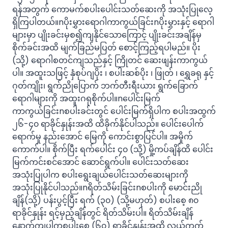
ရန်အတွက် ကောမက်စပါးပေါင်းသတ်ဆေးကို အသုံးပြုလေ့
ရှိကြပါတယ်။nပိုးမွှားရောဂါကာကွယ်ခြင်းnပိုးမွှားနှင့် ရောဂါ
များမှာ ပျိုးခင်းမှစ၍ကျနိုင်သောကြောင့် ပျိုးခင်းအချိန်မှ
စိုက်ခင်းအထိ မျက်ခြည်မပြတ် စောင့်ကြည့်ရပါမည်။ ပိုး
(သို့) ရောဂါစတင်ကျသည်နှင့် ကြိုတင် ဆေးဖျန်းကာကွယ်
ပါ။ အထူးသဖြင့် နှံစုပ်ဂျပိုး ၊ စပါးဆစ်ပိုး ၊ ဖြုတ် ၊ ရွှေခရု နှင့်
ဂုတ်ကျိုး၊ ရွက်ညိုပြောက် ဘက်တီးရီးယား ရွက်ခြောက်
ရောဂါများကို အထူးဂရုစိုက်ပါ။nပေါင်းမြက်
ကာကွယ်ခြင်းnစပါးခင်းတွင် ပေါင်းမြက်ရှိပါက စပါးအထွက်
၂၆-၄၀ ရာခိုင်နှုန်းအထိ ထိခိုက်နိုင်ပါသည်။ ပေါင်းပေါက်
ရောက်မှု နည်းအောင် မြေကို ကောင်းစွာပြင်ပါ။ အမှိုက်
ကောက်ပါ။ စိုက်ပြီး ရက်ပေါင်း ၄၀ (သို့) မှို့ကပ်ချိန်ထိ ပေါင်း
မြက်ကင်းစင်အောင် ဆောင်ရွက်ပါ။ ပေါင်းသတ်ဆေး
အသုံးပြုပါက စပါးရွေးချယ်ပေါင်းသတ်ဆေးများကို
အသုံးပြုနိုင်ပါသည်။nရိတ်သိမ်းခြင်းnစပါးကို မောင်းညို
ချိန်(သို့) ပန်းပွင့်ပြီး ရက် (၃၀) (သို့မဟုတ်) စပါးစေ့ ၈၀
ရာခိုင်နှုန်း ရင့်မှည့်ချိန်တွင် ရိတ်သိမ်းပါ။ ရိတ်သိမ်းချိန်
နောက်ကျပါကစပါးစေ့ (၆၀) ရာခိုင်နှုန်းအထိ လယ်ကွက်