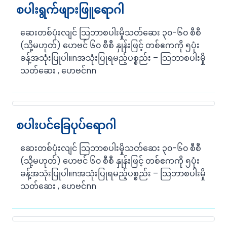
စပါးရွက်ဖျားဖြူရောဂါ
ဆေးတစ်ပုံးလျင် သြဘာစပါးမှိုသတ်ဆေး ၃၀-၆၀ စီစီ
(သို့မဟုတ်) ဟေဗင် ၆၀ စီစီ နှုန်းဖြင့် တစ်ဧကကို ၅ပုံး
ခန့်အသုံးပြုပါ။nအသုံးပြုရမည့်ပစ္စည်း – သြဘာစပါးမှို
သတ်ဆေး , ဟေဗင်nn
စပါးပင်ခြေပုပ်ရောဂါ
ဆေးတစ်ပုံးလျင် သြဘာစပါးမှိုသတ်ဆေး ၃၀-၆၀ စီစီ
(သို့မဟုတ်) ဟေဗင် ၆၀ စီစီ နှုန်းဖြင့် တစ်ဧကကို ၅ပုံး
ခန့်အသုံးပြုပါ။nအသုံးပြုရမည့်ပစ္စည်း – သြဘာစပါးမှို
သတ်ဆေး , ဟေဗင်nn