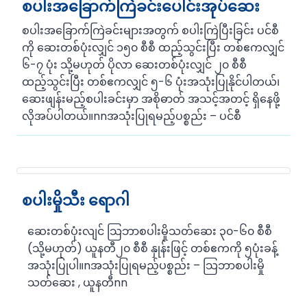
စပါးအခြောက်ကြဲခင်းပေါင်းအုပ်ဆေး
စပါးအခြောက်ကြဲခင်းများအတွက် စပါးကြဲပြီးခြင်း ပင်စီ
ကို ဆေးတစ်ပုံးလျှင် ၁၅၀ စီစီ ထည့်သွင်းပြီး တစ်ဧကလျှင်
၆-၇ ပုံး သို့မဟုတ် ပိုလာ ဆေးတစ်ပုံးလျှင် ၂၀ စီစီ
ထည့်သွင်းပြီး တစ်ဧကလျှင် ၅-၆ ပုံးအသုံးပြုနိုင်ပါတယ်၊
ဆေးဖျန်းမည့်စပါးခင်းမှာ အစိုဓာတ် အသင့်အတင့် ရှိနေဖို့
လိုအပ်ပါတယ်။nnအသုံးပြုရမည့်ပစ္စည်း – ပင်စီ
စပါးမှိုသီး ရောဂါ
ဆေးတစ်ပုံးလျင် သြဘာစပါးမှိုသတ်ဆေး ၃၀-၆၀ စီစီ
(သို့မဟုတ်) ယူနတီ၂၀ စီစီ နှုန်းဖြင့် တစ်ဧကကို ၅ပုံးခန့်
အသုံးပြုပါ။nအသုံးပြုရမည့်ပစ္စည်း – သြဘာစပါးမှို
သတ်ဆေး , ယူနတီnn