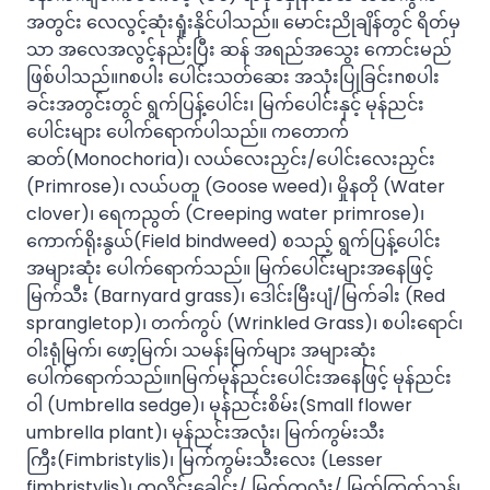
အတွင်း လေလွင့်ဆုံးရှုံးနိုင်ပါသည်။ မောင်းညိုချိန်တွင် ရိတ်မှ
သာ အလေအလွင့်နည်းပြီး ဆန် အရည်အသွေး ကောင်းမည်
ဖြစ်ပါသည်။nစပါး ပေါင်းသတ်ဆေး အသုံးပြုခြင်းnစပါး
ခင်းအတွင်းတွင် ရွက်ပြန့်ပေါင်း၊ မြက်ပေါင်းနှင့် မုန်ညင်း
ပေါင်းများ ပေါက်ရောက်ပါသည်။ ကတောက်
ဆတ်(Monochoria)၊ လယ်လေးညှင်း/ပေါင်းလေးညှင်း
(Primrose)၊ လယ်ပတူ (Goose weed)၊ မှိုနတို (Water
clover)၊ ရေကညွတ် (Creeping water primrose)၊
ကောက်ရိုးနွယ်(Field bindweed) စသည့် ရွက်ပြန့်ပေါင်း
အများဆုံး ပေါက်ရောက်သည်။ မြက်ပေါင်းများအနေဖြင့်
မြက်သီး (Barnyard grass)၊ ဒေါင်းမြီးပျံ/မြက်ခါး (Red
sprangletop)၊ တက်ကွပ် (Wrinkled Grass)၊ စပါးရောင်၊
ဝါးရုံမြက်၊ ဖော့မြက်၊ သမန်းမြက်များ အများဆုံး
ပေါက်ရောက်သည်။nမြက်မုန်ညင်းပေါင်းအနေဖြင့် မုန်ညင်း
ဝါ (Umbrella sedge)၊ မုန်ညင်းစိမ်း(Small flower
umbrella plant)၊ မုန်ညင်းအလုံး၊ မြက်ကွမ်းသီး
ကြီး(Fimbristylis)၊ မြက်ကွမ်းသီးလေး (Lesser
fimbristylis)၊ တလိုင်းခေါင်း/ မြက်ကလုံး/ မြက်ကြက်သွန်၊