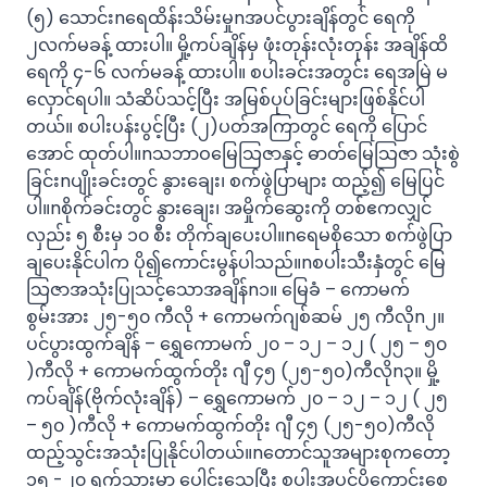
(၅) သောင်းnရေထိန်းသိမ်းမှုnအပင်ပွားချိန်တွင် ရေကို
၂လက်မခန့် ထားပါ။ မှို့ကပ်ချိန်မှ ဖုံးတုန်းလုံးတုန်း အချိန်ထိ
ရေကို ၄-၆ လက်မခန့် ထားပါ။ စပါးခင်းအတွင်း ရေအမြဲ မ
လှောင်ရပါ။ သံဆိပ်သင့်ပြီး အမြစ်ပုပ်ခြင်းများဖြစ်နိုင်ပါ
တယ်။ စပါးပန်းပွင့်ပြီး (၂)ပတ်အကြာတွင် ရေကို ပြောင်
အောင် ထုတ်ပါ။nသဘာဝမြေသြဇာနှင့် ဓာတ်မြေသြဇာ သုံးစွဲ
ခြင်းnပျိုးခင်းတွင် နွားချေး၊ စက်ဖွဲပြာများ ထည့်၍ မြေပြင်
ပါ။nစိုက်ခင်းတွင် နွားချေး၊ အမှိုက်ဆွေးကို တစ်ဧကလျှင်
လှည်း ၅ စီးမှ ၁၀ စီး တိုက်ချပေးပါ။nရေမစိုသော စက်ဖွဲပြာ
ချပေးနိုင်ပါက ပို၍ကောင်းမွန်ပါသည်။nစပါးသီးနှံတွင် မြေ
သြဇာအသုံးပြုသင့်သောအချိန်n၁။ မြေခံ – ကောမက်
စွမ်းအား ၂၅-၅၀ ကီလို + ကောမက်ဂျစ်ဆမ် ၂၅ ကီလိုn၂။
ပင်ပွားထွက်ချိန် – ရွှေကောမက် ၂၀ – ၁၂ – ၁၂ ( ၂၅ – ၅၀
)ကီလို + ကောမက်ထွက်တိုး ဂျီ ၄၅ (၂၅-၅၀)ကီလိုn၃။ မှို့
ကပ်ချိန်(ဗိုက်လုံးချိန်) – ရွှေကောမက် ၂၀ – ၁၂ – ၁၂ ( ၂၅
– ၅၀ )ကီလို + ကောမက်ထွက်တိုး ဂျီ ၄၅ (၂၅-၅၀)ကီလို
ထည့်သွင်းအသုံးပြုနိုင်ပါတယ်။nတောင်သူအများစုကတော့
၁၅ -၂၀ ရက်သားမှာ ပေါင်းသေပြီး စပါးအပင်ပိုကောင်းစေ