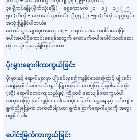
)ကီလို + ကောမက်ထွက်တိုး ဂျီ ၄၅ (၂၅-၅၀)ကီလို
၃။ မှို့ကပ်ချိန်(ဗိုက်လုံးချိန်) – ရွှေကောမက် ၂၀ – ၁၂ – ၁၂ ( ၂၅ –
၅၀ )ကီလို + ကောမက်ထွက်တိုး ဂျီ ၄၅ (၂၅-၅၀)ကီလို ထည့်သွင်း
အသုံးပြုနိုင်ပါတယ်။
တောင်သူအများစုကတော့ ၁၅ -၂၀ ရက်သားမှာ ပေါင်းသေပြီး
စပါးအပင်ပိုကောင်းစေရန်အတွက် ကောမက်စပါးပေါင်းသတ်ဆေး
ကို အသုံးပြုလေ့ရှိကြပါတယ်။
ပိုးမွှားရောဂါကာကွယ်ခြင်း
ပိုးမွှားနှင့် ရောဂါများမှာ ပျိုးခင်းမှစ၍ကျနိုင်သောကြောင့် ပျိုးခင်း
အချိန်မှစိုက်ခင်းအထိ မျက်ခြည်မပြတ် စောင့်ကြည့်ရပါမည်။ ပိုး
(သို့) ရောဂါစတင်ကျသည်နှင့် ကြိုတင် ဆေးဖျန်းကာကွယ်ပါ။
အထူးသဖြင့် နှံစုပ်ဂျပိုး ၊ စပါးဆစ်ပိုး ၊ ဖြုတ် ၊ ရွှေခရု နှင့် ဂုတ်ကျိုး၊
ရွက်ညိုပြောက် ဘက်တီးရီးယား ရွက်ခြောက်ရောဂါများကို အထူး
ဂရုစိုက်ပါ။
ပေါင်းမြက်ကာကွယ်ခြင်း