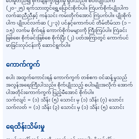
ပေါ်မူတည်၍ စိုက်ချိန်ကွာခြားမှု ရှိပါသည်။ စပါးပျိုးသက်
(၂၀-၂၅) ရက်သားတွင်ရွှေ့ပြောင်းစိုက်ပါ။ ကြဲပက်စိုက်ပျိုးပါက
လက်ဆညီညီနှင့် ကန်သင်း ကမ်းတိုက်အောင် ကြဲပက်ပါ။ ပျိုးစိုက်
ပါက ပျိုးပင်လက်ဆ (၂-၃) ပင်နှင့်ကောက်ပင် တိမ်တိမ်သာ (၁ –
၁.၅) လက်မ စိုက်ရန် ကောက်စိုက်မများကို ကြီးကြပ်ပါ။ ကြဲခင်း
ဖြစ်စေ၊ စိုက်ခင်းဖြစ်စေ စိုက်ပြီး (၂) ပတ်အကြာတွင် ကောက်ပင်
ဖာခြင်းလုပ်ငန်းကို ဆောင်ရွက်ပါ။
ကောက်ကွက်
စပါး အထွက်ကောင်းရန် ကောက်ကွက် တစ်ဧက ဝင်ဆန့်မှုသည်
အလွန်အရေးကြီးပါသည်။ စိုက်ပျိုးသည့် စပါးမျိုးအလိုက် အောက်
ပါအတိုင်းကောက်ကွက် ပြည့်မီအောင် စိုက်ပါ။
သက်လျင် = (၁) သိန်း (၅) သောင်း မှ (၁) သိန်း (၇) သောင်း
သက်လတ် = (၁) သိန်း (၃) သောင်း မှ (၁) သိန်း (၅) သောင်း
ရေထိန်းသိမ်းမှု