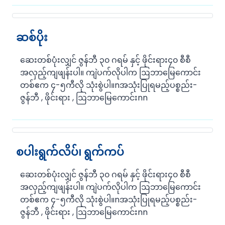
ဆစ်ပိုး
ဆေးတစ်ပုံးလျှင် ဇွန်ဘီ ၃၀ ဂရမ် နှင့် ဖိုင်းရား၄၀ စီစီ
အလှည့်ကျဖျန်းပါ။ ကျဲပက်လိုပါက ဩဘာမြေကောင်း
တစ်ဧက ၄-၅ကီလို သုံးစွဲပါ။nအသုံးပြုရမည့်ပစ္စည်း-
ဇွန်ဘီ , ဖိုင်းရား , ဩဘာမြေကောင်းnn
စပါးရွက်လိပ်၊ ရွက်ကပ်
ဆေးတစ်ပုံးလျှင် ဇွန်ဘီ ၃၀ ဂရမ် နှင့် ဖိုင်းရား၄၀ စီစီ
အလှည့်ကျဖျန်းပါ။ ကျဲပက်လိုပါက ဩဘာမြေကောင်း
တစ်ဧက ၄-၅ကီလို သုံးစွဲပါ။nအသုံးပြုရမည့်ပစ္စည်း-
ဇွန်ဘီ , ဖိုင်းရား , ဩဘာမြေကောင်းnn