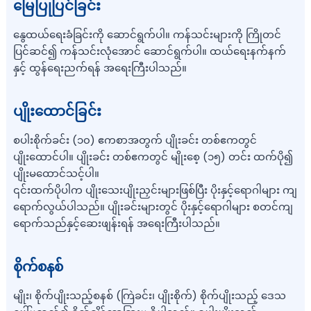
မြေပြုပြင်ခြင်း
နွေထယ်ရေးခံခြင်းကို ဆောင်ရွက်ပါ။ ကန်သင်းများကို ကြိုတင်
ပြင်ဆင်၍ ကန်သင်းလုံအောင် ဆောင်ရွက်ပါ။ ထယ်ရေးနက်နက်
နှင့် ထွန်ရေးညက်ရန် အရေးကြီးပါသည်။
ပျိုးထောင်ခြင်း
စပါးစိုက်ခင်း (၁၀) ဧကစာအတွက် ပျိုးခင်း တစ်ဧကတွင်
ပျိုးထောင်ပါ။ ပျိုးခင်း တစ်ဧကတွင် မျိုးစေ့ (၁၅) တင်း ထက်ပို၍
ပျိုးမထောင်သင့်ပါ။
၎င်းထက်ပိုပါက ပျိုးသေးပျိုးညှင်းများဖြစ်ပြီး ပိုးနှင့်ရောဂါများ ကျ
ရောက်လွယ်ပါသည်။ ပျိုးခင်းများတွင် ပိုးနှင့်ရောဂါများ စတင်ကျ
ရောက်သည်နှင့်ဆေးဖျန်းရန် အရေးကြီးပါသည်။
စိုက်စနစ်
မျိုး၊ စိုက်ပျိုးသည့်စနစ် (ကြဲခင်း၊ ပျိုးစိုက်) စိုက်ပျိုးသည့် ဒေသ