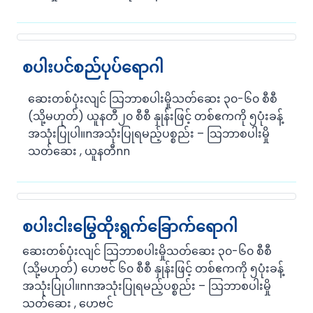
စပါးပင်စည်ပုပ်ရောဂါ
ဆေးတစ်ပုံးလျင် သြဘာစပါးမှိုသတ်ဆေး ၃၀-၆၀ စီစီ
(သို့မဟုတ်) ယူနတီ၂၀ စီစီ နှုန်းဖြင့် တစ်ဧကကို ၅ပုံးခန့်
အသုံးပြုပါ။nအသုံးပြုရမည့်ပစ္စည်း – သြဘာစပါးမှို
သတ်ဆေး , ယူနတီnn
စပါးငါးမြွေထိုးရွက်ခြောက်ရောဂါ
ဆေးတစ်ပုံးလျင် သြဘာစပါးမှိုသတ်ဆေး ၃၀-၆၀ စီစီ
(သို့မဟုတ်) ဟေဗင် ၆၀ စီစီ နှုန်းဖြင့် တစ်ဧကကို ၅ပုံးခန့်
အသုံးပြုပါ။nnအသုံးပြုရမည့်ပစ္စည်း – သြဘာစပါးမှို
သတ်ဆေး , ဟေဗင်