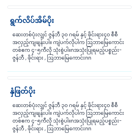
ရွက်လိပ်အိမ်ပိုး
ဆေးတစ်ပုံးလျှင် ဇွန်ဘီ ၃၀ ဂရမ် နှင့် ဖိုင်းရား၄၀ စီစီ
အလှည့်ကျဖျန်းပါ။ ကျဲပက်လိုပါက ဩဘာမြေကောင်း
တစ်ဧက ၄-၅ကီလို သုံးစွဲပါ။nအသုံးပြုရမည့်ပစ္စည်း-
ဇွန်ဘီ , ဖိုင်းရား , ဩဘာမြေကောင်းnn
နှံဖြတ်ပိုး
ဆေးတစ်ပုံးလျှင် ဇွန်ဘီ ၃၀ ဂရမ် နှင့် ဖိုင်းရား၄၀ စီစီ
အလှည့်ကျဖျန်းပါ။ ကျဲပက်လိုပါက ဩဘာမြေကောင်း
တစ်ဧက ၄-၅ကီလို သုံးစွဲပါ။nအသုံးပြုရမည့်ပစ္စည်း-
ဇွန်ဘီ , ဖိုင်းရား , ဩဘာမြေကောင်းnn