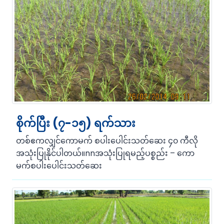
စိုက်ပြီး (၇-၁၅) ရက်သား
တစ်ဧကလျှင်ကောမက် စပါးပေါင်းသတ်ဆေး ၄၀ ကီလို
အသုံးပြုနိုင်ပါတယ်။nnအသုံးပြုရမည့်ပစ္စည်း – ကော
မက်စပါးပေါင်းသတ်ဆေး