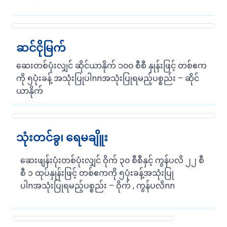
ဆင်ငိုမြက်
ဆေးတစ်ပုံးလျှင် ဆိုင်ယာနိုက် ၁၀၀ စီစီ နှုန်းဖြင့် တစ်ဧက
ကို ၅ပုံးခန့် အသုံးပြုပါnnအသုံးပြုရမည့်ပစ္စည်း – ဆိုင်
ယာနိုက်
သုံးတင်ခွ၊ ရေမချိူး
ဆေးဖျန်းပုံးတစ်ပုံးလျှင် ဝိုက် ၃၀ စီစီနှင့် ကွန်ပလိ ၂၂ စီ
စီ ၁ ထုပ်နှုန်းဖြင့် တစ်ဧကကို ၅ပုံးခန့်အသုံးပြု
ပါnအသုံးပြုရမည့်ပစ္စည်း – ဝိုက် , ကွန်ပလိnn