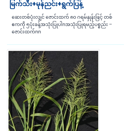
မြက်သီး+မုန်ညင်း+ရွက်ပြန့်
ဆေးတစ်ပုံးလျှင် ဇောင်းထက် ၈၀ ဂရမ်နှုန်းဖြင့် တစ်
ဧကကို ၅ပုံးခန့်အသုံးပြုပါnအသုံးပြုရမည့်ပစ္စည်း –
ဇောင်းထက်nn