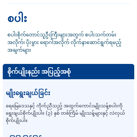
စပါး
စပါးစိုက်တောင်သူဦးကြီးများအတွက် စပါးသက်တမ်း
အလိုက်၊ ပိုးမွှား ရောဂါအလိုက် လိုက်နာဆောင်ရွက်ရမည့်
အချက်များ
စိုက်ပျိုးနည်း အပြည့်အစုံ
မျိုးရွေးချယ်ခြင်း
ရေမြေဒေသနှင့် ကိုက်ညီသည့် အထွက်ကောင်းမျိုးသန့်စပါးကို
ရွေးချယ်စိုက်ပျိုးပါ။ (၃) နှစ် တစ်ကြိမ် မျိုးသန့်များနှင့် လဲလှယ်
စိုက်ပျိုးပါ။