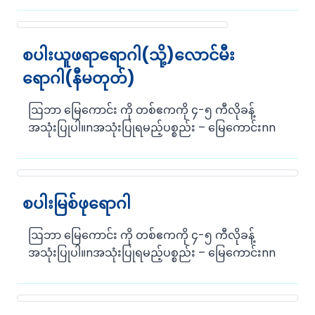
စပါးယူဖရာရောဂါ(သို့)လောင်မီး
ရောဂါ(နီမတုတ်)
ဩဘာ မြေကောင်း ကို တစ်ဧကကို ၄-၅ ကီလိုခန့်
အသုံးပြုပါ။nအသုံးပြုရမည့်ပစ္စည်း – မြေကောင်းnn
စပါးမြစ်ဖုရောဂါ
ဩဘာ မြေကောင်း ကို တစ်ဧကကို ၄-၅ ကီလိုခန့်
အသုံးပြုပါ။nအသုံးပြုရမည့်ပစ္စည်း – မြေကောင်းnn