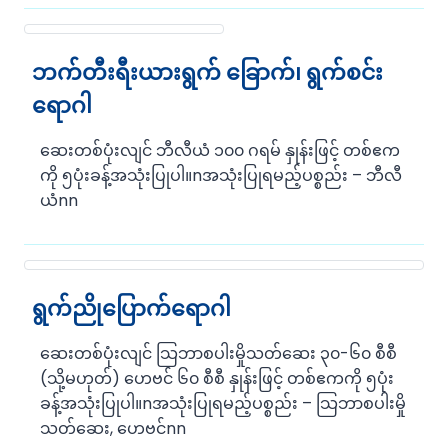
ဘက်တီးရီးယားရွက် ‌ခြောက်၊ ရွက်စင်း
ရောဂါ
ဆေးတစ်ပုံးလျင် ဘီလီယံ ၁၀၀ ဂရမ် နှုန်းဖြင့် တစ်ဧက
ကို ၅ပုံးခန့်အသုံးပြုပါ။nအသုံးပြုရမည့်ပစ္စည်း – ဘီလီ
ယံnn
ရွက်ညိုပြောက်ရောဂါ
ဆေးတစ်ပုံးလျင် သြဘာစပါးမှိုသတ်ဆေး ၃၀-၆၀ စီစီ
(သို့မဟုတ်) ဟေဗင် ၆၀ စီစီ နှုန်းဖြင့် တစ်ဧကကို ၅ပုံး
ခန့်အသုံးပြုပါ။nအသုံးပြုရမည့်ပစ္စည်း – သြဘာစပါးမှို
သတ်ဆေး, ဟေဗင်nn