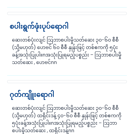
စပါးရွက်ဖုံးပုပ်ရောဂါ
ဆေးတစ်ပုံးလျင် သြဘာစပါးမှိုသတ်ဆေး ၃၀-၆၀ စီစီ
(သို့မဟုတ်) ဟေဗင် ၆၀ စီစီ နှုန်းဖြင့် တစ်ဧကကို ၅ပုံး
ခန့်အသုံးပြုပါ။nအသုံးပြုရမည့်ပစ္စည်း – သြဘာစပါးမှို
သတ်ဆေး , ဟေဗင်nn
ဂုတ်ကျိူးရောဂါ
ဆေးတစ်ပုံးလျင် သြဘာစပါးမှိုသတ်ဆေး ၃၀-၆၀ စီစီ
(သို့မဟုတ်) ထရိုင်းဒန့် ၄၀-၆၀ စီစီ နှုန်းဖြင့် တစ်ဧကကို
၅ပုံးခန့်အသုံးပြုပါ။nအသုံးပြုရမည့်ပစ္စည်း – သြဘာ
စပါးမှိုသတ်ဆေး , ထရိုင်းဒန့်nn