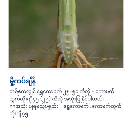
မှို့ကပ်ချိန်
တစ်ဧကလျှင် ရွှေကောမက် ၂၅-၅၀ ကီလို + ကောမက်
ထွက်တိုးဂျီ ၄၅ (၂၅) ကီလို အသုံးပြုနိုင်ပါတယ်။
nnအသုံးပြုရမည့်ပစ္စည်း – ရွှေကောမက် , ကောမက်ထွက်
တိုးဂျီ ၄၅