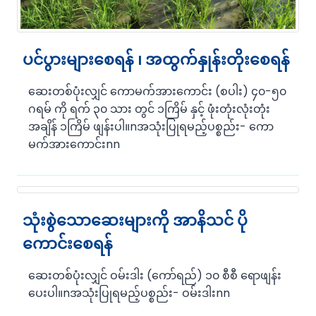
ပင်ပွားများစေရန် ၊ အထွက်နှုန်းတိုးစေရန်
ဆေးတစ်ပုံးလျှင် ကောမက်အားကောင်း (စပါး) ၄၀-၅၀
ဂရမ် ကို ရက် ၃၀ သား တွင် ၁ကြိမ် နှင့် ဖုံးတုံးလုံးတုံး
အချိန် ၁ကြိမ် ဖျန်းပါ။nအသုံးပြုရမည့်ပစ္စည်း- ကော
မက်အားကောင်းnn
သုံးစွဲသောဆေးများကို အာနိသင် ပို
ကောင်းစေရန်
ဆေးတစ်ပုံးလျှင် ဝမ်းဒါး (ကော်ရည်) ၁၀ စီစီ ရောဖျန်း
ပေးပါ။nအသုံးပြုရမည့်ပစ္စည်း- ဝမ်းဒါးnn