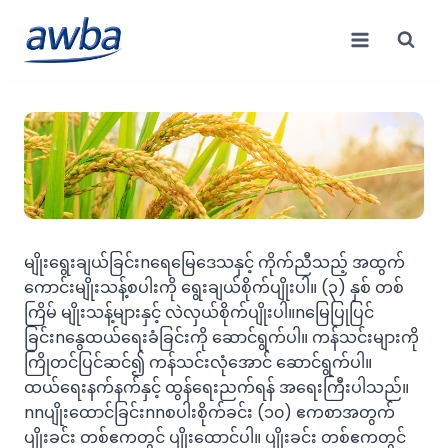
Skip
to
content
မျိုးရွေးချယ်ခြင်းnရေမြေဒေသနှင့် ကိုက်ညီသည့် အထွက်
ကောင်းမျိုးသန့်စပါးကို ရွေးချယ်စိုက်ပျိုးပါ။ (၃) နှစ် တစ်
ကြိမ် မျိုးသန့်များနှင့် လဲလှယ်စိုက်ပျိုးပါ။nမြေပြုပြင်
ခြင်းnနွေထယ်ရေးခံခြင်းကို ဆောင်ရွက်ပါ။ ကန်သင်းများကို
ကြိုတင်ပြင်ဆင်၍ ကန်သင်းလုံအောင် ဆောင်ရွက်ပါ။
ထယ်ရေးနက်နက်နှင့် ထွန်ရေးညက်ရန် အရေးကြီးပါသည်။
nnပျိုးထောင်ခြင်းnnစပါးစိုက်ခင်း (၁၀) ဧကစာအတွက်
ပျိုးခင်း တစ်ဧကတွင် ပျိုးထောင်ပါ။ ပျိုးခင်း တစ်ဧကတွင်