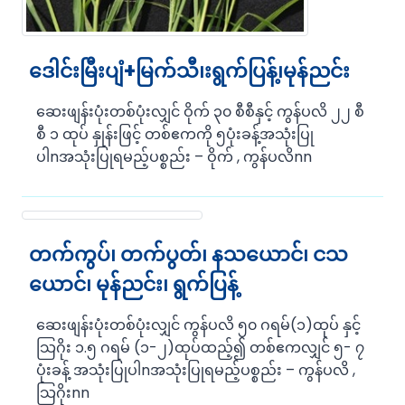
ဒေါင်းမြီးပျံ+မြက်သီ၊းရွက်ပြန့်၊မုန်ညင်း
ဆေးဖျန်းပုံးတစ်ပုံးလျှင် ဝိုက် ၃၀ စီစီနှင့် ကွန်ပလိ ၂၂ စီ
စီ ၁ ထုပ် နှုန်းဖြင့် တစ်ဧကကို ၅ပုံးခန့်အသုံးပြု
ပါnအသုံးပြုရမည့်ပစ္စည်း – ဝိုက် , ကွန်ပလိnn
တက်ကွပ်၊ တက်ပွတ်၊ နသယောင်၊ ငသ
ယောင်၊ မုန်ညင်း၊ ရွက်ပြန့်
ဆေးဖျန်းပုံးတစ်ပုံးလျှင် ကွန်ပလိ ၅၀ ဂရမ်(၁)ထုပ် နှင့်
သြဂိုး ၁.၅ ဂရမ် (၁-၂)ထုပ်ထည့်၍ တစ်ဧကလျှင် ၅- ၇
ပုံးခန့် အသုံးပြုပါnအသုံးပြုရမည့်ပစ္စည်း – ကွန်ပလိ ,
သြဂိုးnn