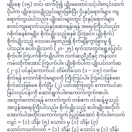
မျိုးစေ့ (၁၅) တင်း ထက်ပို၍ ပျိုးမထောင်သင့်ပါ။n၎င်းထက်
ပိုပါက ပျိုးသေးပျိုးညှင်းများဖြစ်ပြီး ပိုးနှင့်ရောဂါများ ကျ
ရောက်လွယ်ပါသည်။ ပျိုးခင်းများတွင် ပိုးနှင့်ရောဂါများ
စတင်ကျရောက်သည်နှင့်ဆေးဖျန်းရန် အရေးကြီးပါသည်။
nစိုက်စနစ်nမျိုး၊ စိုက်ပျိုးသည့်စနစ် (ကြဲခင်း၊ ပျိုးစိုက်)
စိုက်ပျိုးသည့် ဒေသပေါ်မူတည်၍ စိုက်ချိန်ကွာခြားမှု ရှိ
ပါသည်။ စပါးပျိုးသက် (၂၀-၂၅) ရက်သားတွင်ရွှေ့ပြောင်း
စိုက်ပါ။ ကြဲပက်စိုက်ပျိုးပါက လက်ဆညီညီနှင့် ကန်သင်း
ကမ်းတိုက်အောင် ကြဲပက်ပါ။ ပျိုးစိုက်ပါက ပျိုးပင်လက်ဆ
(၂-၃) ပင်နှင့်ကောက်ပင် တိမ်တိမ်သာ (၁ – ၁.၅) လက်မ
စိုက်ရန် ကောက်စိုက်မများကို ကြီးကြပ်ပါ။ ကြဲခင်းဖြစ်စေ၊
စိုက်ခင်းဖြစ်စေ စိုက်ပြီး (၂) ပတ်အကြာတွင် ကောက်ပင်ဖာ
ခြင်းလုပ်ငန်းကို ဆောင်ရွက်ပါ။nကောက်ကွက်nစပါး
အထွက်ကောင်းရန် ကောက်ကွက် တစ်ဧက ဝင်ဆန့်မှုသည်
အလွန်အရေးကြီးပါသည်။ စိုက်ပျိုးသည့် စပါးမျိုးအလိုက်
အောက်ပါအတိုင်းကောက်ကွက် ပြည့်မီအောင် စိုက်ပါ။nသက်
လျင် = (၁) သိန်း (၅) သောင်း မှ (၁) သိန်း (၇)
သောင်းnသက်လတ် = (၁) သိန်း (၃) သောင်း မှ (၁) သိန်း