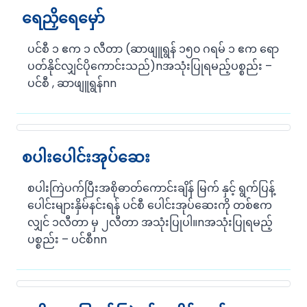
ရေညှိရေမှော်
ပင်စီ ၁ ဧက ၁ လီတာ (ဆာဖျူရွန် ၁၅၀ ဂရမ် ၁ ဧက ရော
ပတ်နိုင်လျှင်ပိုကောင်းသည်)nအသုံးပြုရမည့်ပစ္စည်း –
ပင်စီ , ဆာဖျူရွန်nn
စပါးပေါင်းအုပ်ဆေး
စပါးကြဲပက်ပြီးအစိုဓာတ်ကောင်းချိန် မြက် နှင့် ရွက်ပြန့်
ပေါင်းများနှိမ်နင်းရန် ပင်စီ ပေါင်းအုပ်ဆေးကို တစ်ဧက
လျှင် ၁လီတာ မှ ၂လီတာ အသုံးပြုပါ။nအသုံးပြုရမည့်
ပစ္စည်း – ပင်စီnn