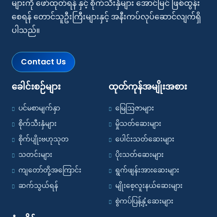
များကို ဖော်ထုတ်ရန် နှင့် စိုက်သီးနှံများ အောင်မြင် ဖြစ်ထွန်း
စေရန် တောင်သူဦးကြီးများနှင့် အနီးကပ်လုပ်ဆောင်လျက်ရှိ
ပါသည်။
Contact Us
ခေါင်းစဉ်များ
ထုတ်ကုန်အမျိုးအစား
ပင်မစာမျက်နှာ
မြေဩဇာများ
စိုက်သီးနှံများ
မှိုသတ်ဆေးများ
စိုက်ပျိုးဗဟုသုတ
ပေါင်းသတ်ဆေးများ
သတင်းများ
ပိုးသတ်ဆေးများ
ကျတော်တို့အကြောင်း
ရွက်ဖျန်းအားဆေးများ
ဆက်သွယ်ရန်
မျိုးစေ့လူးနယ်ဆေးများ
စွဲကပ်ပြန့်နှံ့ဆေးများ