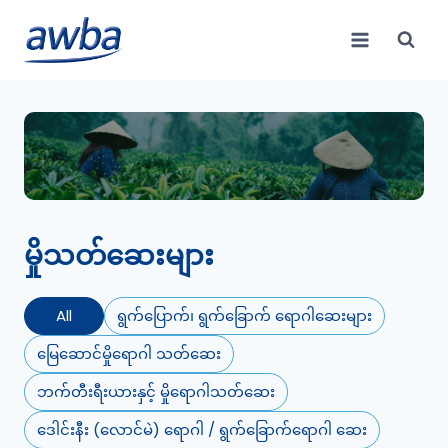
Skip
to
content
မှိုသတ်ဆေးများ
All
ရွက်ပြောက်၊ ရွက်ခြောက် ရောဂါဆေးများ
မြေဆောင်မှိုရောဂါ သတ်ဆေး
ဘက်တီးရီးယားနှင့် မှိုရောဂါသတ်ဆေး
ဒေါင်းနီး (လောင်မဲ) ရောဂါ / ရွက်ခြောက်ရောဂါ ဆေး