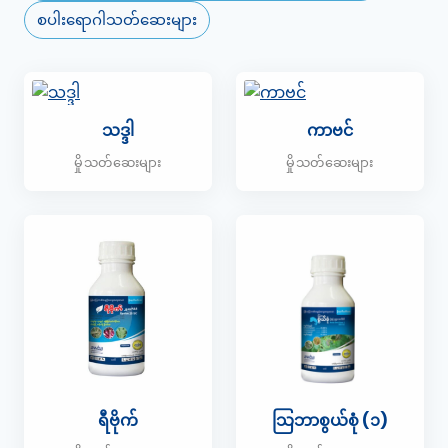
စပါးရောဂါသတ်ဆေးများ
သဒ္ဒါ
ကာဗင်
မှိုသတ်ဆေးများ
မှိုသတ်ဆေးများ
ရီဗိုက်
သြဘာစွယ်စုံ (၁)