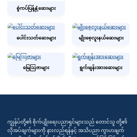
စွဲကပ်ပြန့်နှံ့ဆေးများ
ပေါင်းသတ်ဆေးများ
မျိုးစေ့လူးနယ်ဆေးများ
မြေဩဇာများ
ရွက်ဖျန်းအားဆေးများ
ကျွန်ုပ်တို့၏ စိုက်ပျိုးရေးပညာရှင်များသည် တောင်သူ တို့၏
လိုအပ်ချက်များကို နားလည်ရန်နှင့် အသိပညာ ကွာဟချက်