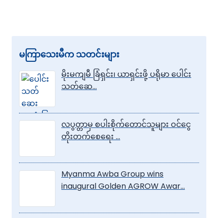
မကြာသေးမီက သတင်းများ
မိုးမကျမီ ခြံရှင်း၊ ယာရှင်းဖို့ ပရိုမာ ပေါင်း
သတ်ဆေ…
လပွတ္တာမှ စပါးစိုက်တောင်သူများ ဝင်ငွေ
တိုးတက်စေရေး …
Myanma Awba Group wins
inaugural Golden AGROW Awar…