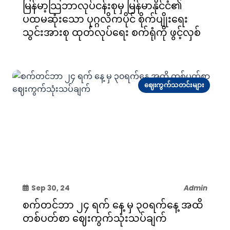
မြန်မာ့သြဘာလုပ်ငန်းစုမှ မြန်မာနိုင်ငံ၏
ပထမဆုံးသော ပုဂ္ဂလိကပိုင် စိုက်ပျိုးရေး
သွင်းအားစု ထုတ်လုပ်ရေး စက်ရုံကို ဖွင့်လှစ်
ဈေးကွက်သတင်းများ
Sep 30, 24
Admin
စက်တင်ဘာ ၂၄ ရက် နေ့ မှ ၃၀ရက်နေ့ အထိ
တစ်ပတ်စာ ‌ဈေးကွက်သုံးသပ်ချက်