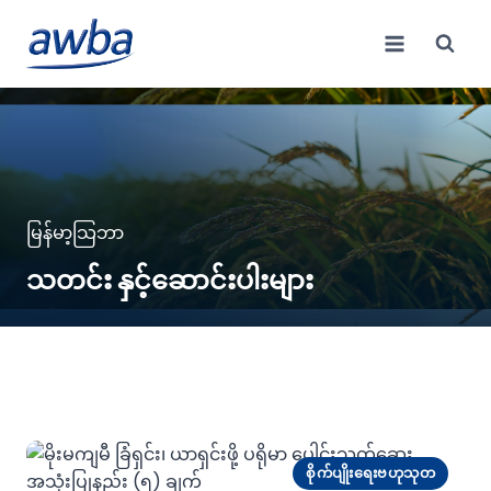
Skip
to
content
မြန်မာ့သြဘာ
သတင်း နှင့်ဆောင်းပါးများ
စိုက်ပျိုးရေးဗဟုသုတ