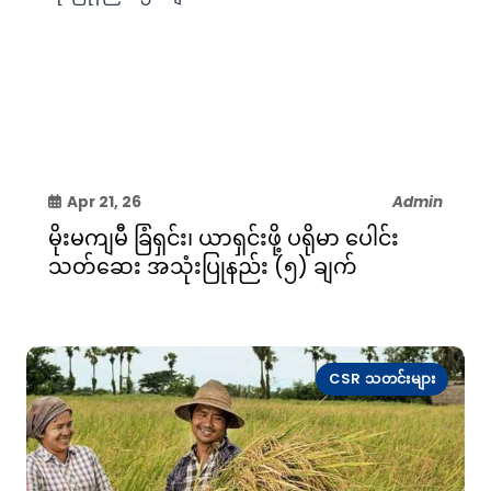
Apr 21, 26
Admin
မိုးမကျမီ ခြံရှင်း၊ ယာရှင်းဖို့ ပရိုမာ ပေါင်း
သတ်ဆေး အသုံးပြုနည်း (၅) ချက်
CSR သတင်းများ