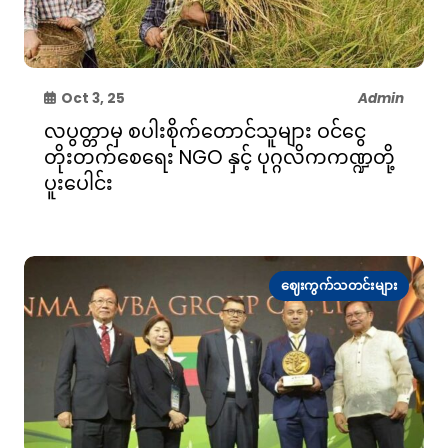
Oct 3, 25
Admin
လပွတ္တာမှ စပါးစိုက်တောင်သူများ ဝင်ငွေ
တိုးတက်စေရေး NGO နှင့် ပုဂ္ဂလိကကဏ္ဍတို့
ပူးပေါင်း
ဈေးကွက်သတင်းများ