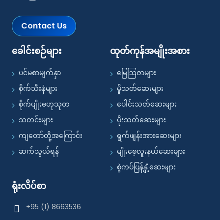
Contact Us
ခေါင်းစဉ်များ
ထုတ်ကုန်အမျိုးအစား
ပင်မစာမျက်နှာ
မြေဩဇာများ
စိုက်သီးနှံများ
မှိုသတ်ဆေးများ
စိုက်ပျိုးဗဟုသုတ
ပေါင်းသတ်ဆေးများ
သတင်းများ
ပိုးသတ်ဆေးများ
ကျတော်တို့အကြောင်း
ရွက်ဖျန်းအားဆေးများ
ဆက်သွယ်ရန်
မျိုးစေ့လူးနယ်ဆေးများ
စွဲကပ်ပြန့်နှံ့ဆေးများ
ရုံးလိပ်စာ
+95 (1) 8663536