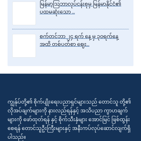
မြန်မာ့သြဘာလုပ်ငန်းစုမှ မြန်မာနိုင်ငံ၏
ပထမဆုံးသော …
စက်တင်ဘာ ၂၄ ရက် နေ့ မှ ၃၀ရက်နေ့
အထိ တစ်ပတ်စာ ‌ဈေး…
ကျွန်ုပ်တို့၏ စိုက်ပျိုးရေးပညာရှင်များသည် တောင်သူ တို့၏
လိုအပ်ချက်များကို နားလည်ရန်နှင့် အသိပညာ ကွာဟချက်
များကို ဖော်ထုတ်ရန် နှင့် စိုက်သီးနှံများ အောင်မြင် ဖြစ်ထွန်း
စေရန် တောင်သူဦးကြီးများနှင့် အနီးကပ်လုပ်ဆောင်လျက်ရှိ
ပါသည်။