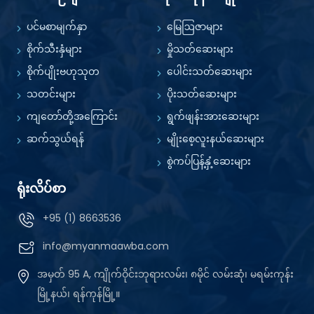
ပင်မစာမျက်နှာ
မြေဩဇာများ
စိုက်သီးနှံများ
မှိုသတ်ဆေးများ
စိုက်ပျိုးဗဟုသုတ
ပေါင်းသတ်ဆေးများ
သတင်းများ
ပိုးသတ်ဆေးများ
ကျတော်တို့အကြောင်း
ရွက်ဖျန်းအားဆေးများ
ဆက်သွယ်ရန်
မျိုးစေ့လူးနယ်ဆေးများ
စွဲကပ်ပြန့်နှံ့ဆေးများ
ရုံးလိပ်စာ
+95 (1) 8663536
info@myanmaawba.com
အမှတ် 95 A, ကျိုက်ဝိုင်းဘုရားလမ်း၊ ၈မိုင် လမ်းဆုံ၊ မရမ်းကုန်း
မြို့နယ်၊ ရန်ကုန်မြို့။