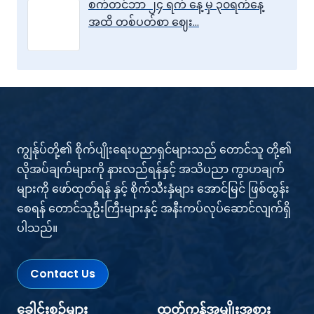
စက်တင်ဘာ ၂၄ ရက် နေ့ မှ ၃၀ရက်နေ့
အထိ တစ်ပတ်စာ ‌ဈေး…
ကျွန်ုပ်တို့၏ စိုက်ပျိုးရေးပညာရှင်များသည် တောင်သူ တို့၏
လိုအပ်ချက်များကို နားလည်ရန်နှင့် အသိပညာ ကွာဟချက်
များကို ဖော်ထုတ်ရန် နှင့် စိုက်သီးနှံများ အောင်မြင် ဖြစ်ထွန်း
စေရန် တောင်သူဦးကြီးများနှင့် အနီးကပ်လုပ်ဆောင်လျက်ရှိ
ပါသည်။
Contact Us
ခေါင်းစဉ်များ
ထုတ်ကုန်အမျိုးအစား