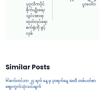
ပုဂ္ဂလိကပိုင်
ပူးပေါင်း
စိုက်ပျိုးရေး
သွင်းအားစု
ထုတ်လုပ်ရေး
စက်ရုံကို ဖွင့်
လှစ်
Similar Posts