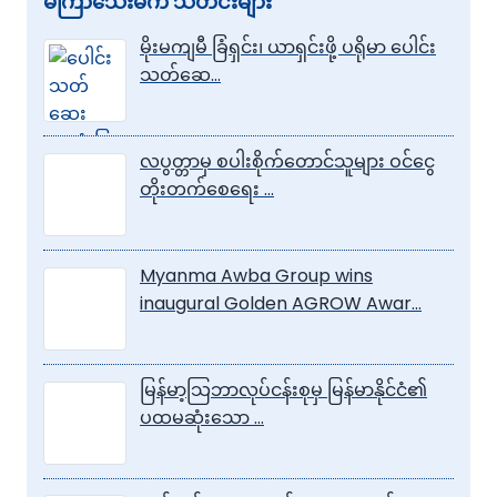
မကြာသေးမီက သတင်းများ
မိုးမကျမီ ခြံရှင်း၊ ယာရှင်းဖို့ ပရိုမာ ပေါင်း
သတ်ဆေ…
လပွတ္တာမှ စပါးစိုက်တောင်သူများ ဝင်ငွေ
တိုးတက်စေရေး …
Myanma Awba Group wins
inaugural Golden AGROW Awar…
မြန်မာ့သြဘာလုပ်ငန်းစုမှ မြန်မာနိုင်ငံ၏
ပထမဆုံးသော …