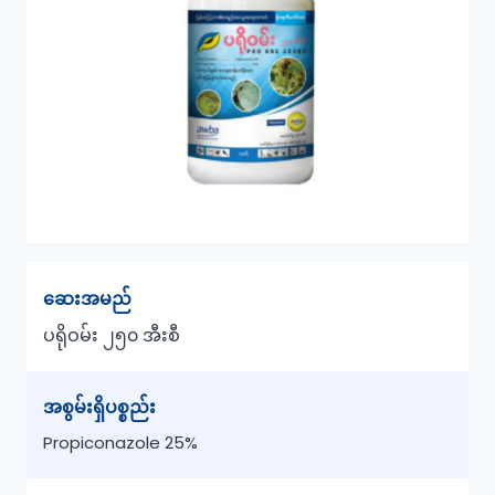
ဆေးအမည်
ပရိုဝမ်း
၂၅၀ အီးစီ
အစွမ်းရှိပစ္စည်း
Propiconazole 25%