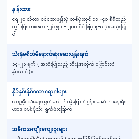
နှုန်းထား
ရေ ၂၀ လီတာ ဝင်ဆေးဖျန်းပုံးတစ်ပုံးတွင် ၁၀ -၄၀ စီစီထည်
သွင်းပြီး တစ်ဧကလျှင် ၅၀ – ၂၀၀ စီစီ ဖြင့် ၅-၈ ပုံးအသုံးပြု
ပါ။
သီးနှံမရိတ်မီနောက်ဆုံးဆေးဖျန်းရက်
၁၄-၂၁ ရက် ( အသုံးပြုသည့် သီးနှံအလိုက် ပြောင်းလဲ
နိုင်သည်)။
နှိမ်နှင်းနိုင်သော ရောဂါများ
ဖားဥမှို၊ သံချေး၊ ရွက်ပြောက်၊ မှဲ့ပြောက်စွန်း၊ အော်တာနေးရီး
ယား၊ စပါးမှိုသီး၊ ရွက်ဖုံးခြောက်။
အဓိကအကျိုးကျေးဇူးများ