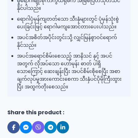
မှိုရောဂါမျိုးစုံကာကွယ်ရုံမက အမြစ်ပြတ်သုတ်သင်
နိုင်ပါသည်။
ရောဂါပုံမှန်ကျတတ်သော သီးနှံများတွင် ပုံမှန်သုံးစွဲ
ပေးခြင်းဖြင့် ရောဂါမကျအောင်တားပေးပါသည်။
အပင်အစိတ်အပိုင်းတွင်းသို့ လျှင်မြန်စွာဝင်ရောက်
နိုင်သည်။
အပင်အရောင်စိမ်းစေသည့် အာနိသင် နှင့် အပင်
အတွက် လိုအပ်သော ဟော်မုန်း ဓာတ် ပါရှိ
သောကြောင့် ဆေးဖျန်းပြီး အပင်စိမ်းစိုစေပြီး အစာ
ချက်လုပ်မှုအားကောင်းစေကာ သီးနှံပင်ပိုမိုကြီးထွား
ပြီး အထွက်တိုးစေသည်။
Share this product :