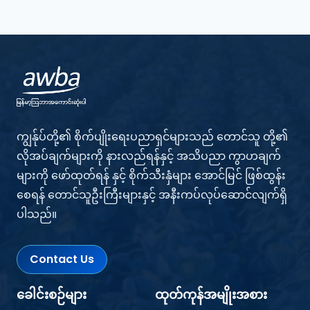
ကျွန်ုပ်တို့၏ စိုက်ပျိုးရေးပညာရှင်များသည် တောင်သူ တို့၏
လိုအပ်ချက်များကို နားလည်ရန်နှင့် အသိပညာ ကွာဟချက်
များကို ဖော်ထုတ်ရန် နှင့် စိုက်သီးနှံများ အောင်မြင် ဖြစ်ထွန်း
စေရန် တောင်သူဦးကြီးများနှင့် အနီးကပ်လုပ်ဆောင်လျက်ရှိ
ပါသည်။
Contact Us
ခေါင်းစဉ်များ
ထုတ်ကုန်အမျိုးအစား