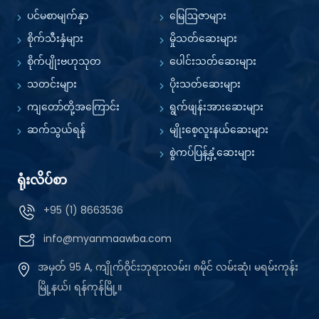
ပင်မစာမျက်နှာ
မြေဩဇာများ
စိုက်သီးနှံများ
မှိုသတ်ဆေးများ
စိုက်ပျိုးဗဟုသုတ
ပေါင်းသတ်ဆေးများ
သတင်းများ
ပိုးသတ်ဆေးများ
ကျတော်တို့အကြောင်း
ရွက်ဖျန်းအားဆေးများ
ဆက်သွယ်ရန်
မျိုးစေ့လူးနယ်ဆေးများ
စွဲကပ်ပြန့်နှံ့ဆေးများ
ရုံးလိပ်စာ
+95 (1) 8663536
info@myanmaawba.com
အမှတ် 95 A, ကျိုက်ဝိုင်းဘုရားလမ်း၊ ၈မိုင် လမ်းဆုံ၊ မရမ်းကုန်း
မြို့နယ်၊ ရန်ကုန်မြို့။