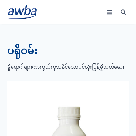
Skip
to
content
ပရိုဝမ်း
မှိုရောဂါများကာကွယ်ကုသနိုင်သောပင်လုံးပြန့်မှိုသတ်ဆေး