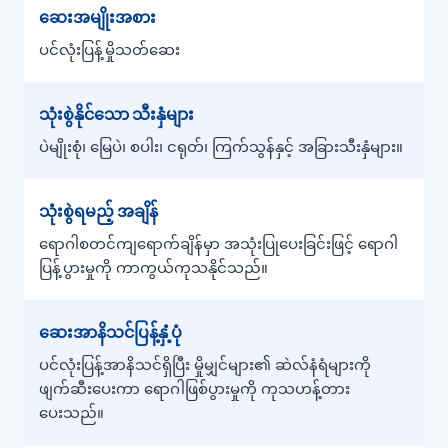
ဆေးအမျိုးအစား
ပင်လုံးပြန့်မှိုသတ်ဆေး
သုံးစွဲနိုင်သော သီးနှံများ
ပဲမျိုးစုံ၊ မြေပဲ၊ စပါး၊ ငရုတ်၊ ကြက်သွန်နှင့် အခြားသီးနှံများ။
သုံးစွဲရမည့် အချိန်
ရောဂါစတင်ကျရောက်ချိန်မှာ အသုံးပြုပေးခြင်းဖြင့် ရောဂါ
ပြန့်ပွားမှုကို ကာကွယ်ကုသနိုင်သည်။
ဆေးအာနိသင်ပြန့်နှံ့ပုံ
ပင်လုံးပြန့်အာနိသင်ရှိပြီး မှိုမျှင်များ၏ ဆဲလ်နံရံများကို
ဖျက်ဆီးပေးကာ ရောဂါဖြစ်ပွားမှုကို ကုသဟန့်တား
ပေးသည်။