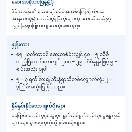
ဆေးအာနိသင်ပြန့်နှံ့ပုံ
ဇိုင်ကလုန်း၏ ဆေးဖျော်စပ်ပုံအသစ်ကြောင့် ထိသေ
အာနိသင်ပို၍ ကောင်းမွန်ပြီး ပိုးများကို ဆေးထိသည်နှင့်
လျှင်မြန်စွာပြုတ်ကျသေဆုံးစေသည်။
နှုန်းထား
ရေ ၂၀လီတာဝင် ဆေးတစ်ပုံးလျှင် ၄၀ – ၅ ၀စီစီ
ထည့်ပြီး တစ်ဧကလျှင် ၂၀၀ – ၂၅၀ စီစီနှုန်းဖြင့် ၅ –
၈ ပုံးအသုံးပြုပါ။
၅ – ၇ ရက်ခြား၍ သီးနှံရာသီတစ်လျှောက်လုံး ၂ –
၃ကြိမ်အသုံးပြုနိုင်သည်။
နှိမ်နှင်းနိုင်သော ဖျက်ပိုးများ
ငမြောင်တောင်၊ ပွင့်ထွေးပိုး၊ ရွက်လိပ်ရွက်ကပ်၊ ခူမွေးရှည်နှင့်
ပျ၊ လှေး၊ မွှားပင့်ကူကဲ့သို့ စုပ်စားပိုးများ။