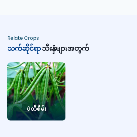
Relate Crops
သက်ဆိုင်ရာ
သီးနှံများအတွက်
ပဲတီစိမ်း