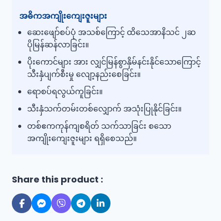
အဓိကအကျိုးကျေးဇူးများ
ဆေးဖျော်စပ်ပုံ အသစ်ကြောင့် ထိသေအာနိသင် ၂ဆ
ပိုမြန်ဆန်လာခြင်း။
ပိုးကောင်များ အား လျှင်မြန်စွာနှိမ်နင်းနိုင်သောကြောင့်
သီးနှံပျက်စီးမှု လျော့နည်းစေခြင်း။
ရောစပ်ရလွယ်ကူခြင်း။
သီးနှံသက်တမ်းတစ်လျှောက် အသုံးပြုနိုင်ခြင်း။
တစ်ဧကကုန်ကျစရိတ် သက်သာခြင်း စသော
အကျိုးကျေးဇူးများ ရရှိစေသည်။
Share this product :