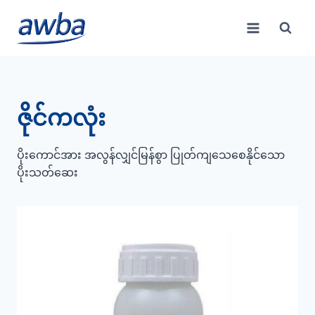
Skip
to
content
ဇိုင်ကလုံး
ပိုးကောင်အား အလွန်လျှင်မြန်စွာ ပြုတ်ကျသေစေနိုင်သော
ပိုးသတ်ဆေး