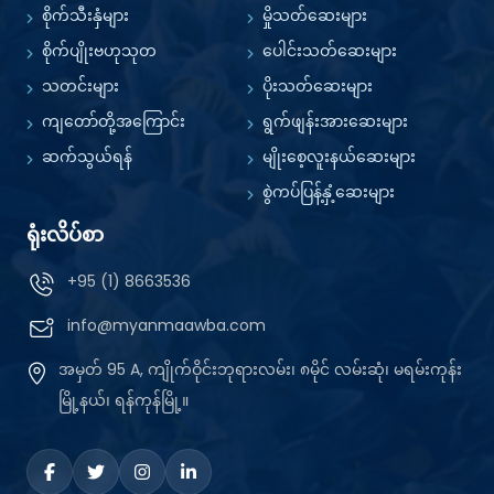
စိုက်သီးနှံများ
မှိုသတ်ဆေးများ
စိုက်ပျိုးဗဟုသုတ
ပေါင်းသတ်ဆေးများ
သတင်းများ
ပိုးသတ်ဆေးများ
ကျတော်တို့အကြောင်း
ရွက်ဖျန်းအားဆေးများ
ဆက်သွယ်ရန်
မျိုးစေ့လူးနယ်ဆေးများ
စွဲကပ်ပြန့်နှံ့ဆေးများ
ရုံးလိပ်စာ
+95 (1) 8663536
info@myanmaawba.com
အမှတ် 95 A, ကျိုက်ဝိုင်းဘုရားလမ်း၊ ၈မိုင် လမ်းဆုံ၊ မရမ်းကုန်း
မြို့နယ်၊ ရန်ကုန်မြို့။