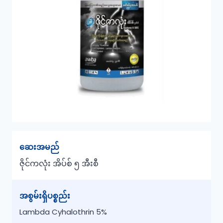
ဆေးအမည်
ဇိုင်ကလုံး
အိပ်စ် ၅ အီးစီ
အစွမ်းရှိပစ္စည်း
Lambda Cyhalothrin 5%