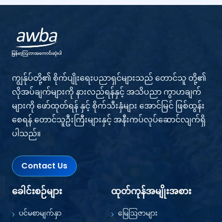
ကျွန်ုပ်တို့၏ စိုက်ပျိုးရေးပညာရှင်များသည် တောင်သူ တို့၏
လိုအပ်ချက်များကို နားလည်ရန်နှင့် အသိပညာ ကွာဟချက်
များကို ဖော်ထုတ်ရန် နှင့် စိုက်သီးနှံများ အောင်မြင် ဖြစ်ထွန်း
စေရန် တောင်သူဦးကြီးများနှင့် အနီးကပ်လုပ်ဆောင်လျက်ရှိ
ပါသည်။
Contact Us
ခေါင်းစဉ်များ
ထုတ်ကုန်အမျိုးအစား
ပင်မစာမျက်နှာ
မြေဩဇာများ