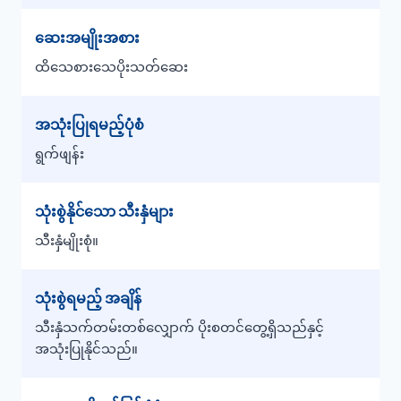
ဆေးအမျိုးအစား
ထိသေစားသေပိုးသတ်ဆေး
အသုံးပြုရမည့်ပုံစံ
ရွက်ဖျန်း
သုံးစွဲနိုင်သော သီးနှံများ
သီးနှံမျိုးစုံ။
သုံးစွဲရမည့် အချိန်
သီးနှံသက်တမ်းတစ်လျှောက် ပိုးစတင်တွေ့ရှိသည်နှင့်
အသုံးပြုနိုင်သည်။