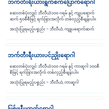
ဘက်တီးရီးယားရွက်စက်ပြောက်ရောဂါ
ဆေးတစ်ပုံးလျှင် ဘီလီယံ၁၀၀ ဂရမ် နှင့် ကျုပရောက်
ဆက် ၅၀စီစီဖြင့် ရက်ခြားအလိုက် တစ်လှည့်စီဖျန်းပါ၊၊
အသုံးပြုရမည့်ပစ္စည်း – ဘီလီယံ, ကျူပရောက်ဆက်
ဘက်တီးရီးယားပင်ညှိုးရောဂါ
ဆေးတစ်ပုံးလျှင် ဘီလီယံ၁၀၀ ဂရမ် နှင့် ကာဆူဂါ ၁၀၀စီ
စီဖြင့် ရက်ခြားအလိုက် တစ်လှည့်စီဖျန်းပါ၊၊
အသုံးပြုရမည့်ပစ္စည်း – ဘီလီယံ, ကာဆူဂါ
မြစ်ဖုနီမတုတ်ရောဂါ