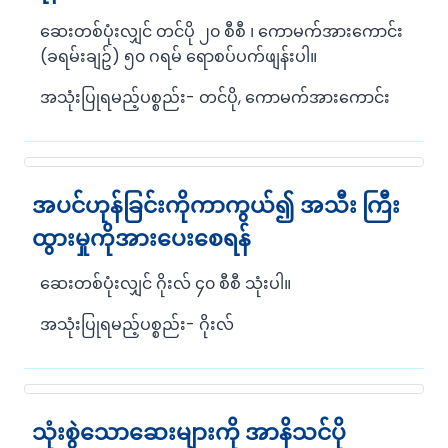
ဆေးတစ်ပုံးလျှင် တင်ပို ၂၀ စီစီ ၊ ကောမက်အားကောင်း
(ခရမ်းချဥ်) ၅၀ ဂရမ် ရောစပ်ပက်ဖျန်းပါ။
အသုံးပြုရမည့်ပစ္စည်း- တင်ပို, ကောမက်အားကောင်း
အပင်ဟုန်ခြင်းကိုကာကွယ်၍ အသီး ကြီး
ထွားမှုကိုအားပေးစေရန်
ဆေးတစ်ပုံးလျှင် ဂိုးလ် ၄၀ စီစီ သုံးပါ။
အသုံးပြုရမည့်ပစ္စည်း- ဂိုးလ်
သုံးစွဲသောဆေးများကို အာနိသင်ပို