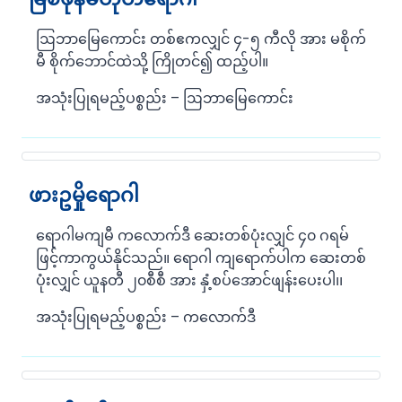
ဩဘာမြေကောင်း တစ်ဧကလျှင် ၄-၅ ကီလို အား မစိုက်
မီ စိုက်ဘောင်ထဲသို့ ကြိုတင်၍ ထည့်ပါ။
အသုံးပြုရမည့်ပစ္စည်း – ဩဘာမြေကောင်း
ဖားဥမှိုရောဂါ
ရောဂါမကျမီ ကလောက်ဒီ ဆေးတစ်ပုံးလျှင် ၄၀ ဂရမ်
ဖြင့်ကာကွယ်နိုင်သည်။ ရောဂါ ကျရောက်ပါက ဆေးတစ်
ပုံးလျှင် ယူနတီ ၂၀စီစီ အား နှံ့စပ်အောင်ဖျန်းပေးပါ၊၊
အသုံးပြုရမည့်ပစ္စည်း – ကလောက်ဒီ