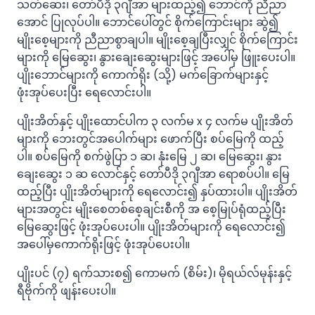
သတ်ဆေး၊ တော်ပီဒို ၃ဂျီအာ များထည့်၍ ဘောင်ကို ညီညာ
အောင် ပြုလုပ်ပါ။ ဘောင်ပေါ်တွင် စိုက်ကြောင်းများ ဆွဲ၍
မျိုးစေ့များကို ညီညာစွာချပါ။ မျိုးစေ့ချပြီးလျှင် စိုက်ကြောင်း
များကို မြေဆွေး၊ နွားချေးဆွေးများဖြင့် အပေါ်မှ ဖြူးပေးပါ။
ပျိုးဘောင်များကို ကောက်ရိုး (သို့) မက်ခြောက်များနှင့်
ဖုံးအုပ်ပေးပြီး ရေလောင်းပါ။
ပျိုးအိတ်နှင့် ပျိုးထောင်ပါက ၃ လက်မ x ၄ လက်မ ပျိုးအိတ်
များကို ဘေးတွင်အပေါက်များ ဖောက်ပြီး စပ်မြေကို ထည့်
ပါ။ စပ်မြေကို စက်ဖွဲပြာ ၁ ဆ၊ နုံးမြေ ၂ ဆ၊ မြေဆွေး၊ နွား
ချေးဆွေး ၁ ဆ လောင်နှင့် တော်ပီဒို ၃ဂျီအာ ရောစပ်ပါ။ မြေ
ထည့်ပြီး ပျိုးအိတ်များကို ရေလောင်း၍ နှပ်ထားပါ။ ပျိုးအိတ်
များအတွင်း မျိုးစေတစ်စေ့ချင်းစီကို အ စေ့မြုပ်ရုံထည့်ပြီး
မြေဆွေးဖြင့် ဖုံးအုပ်ပေးပါ။ ပျိုးအိတ်များကို ရေလောင်း၍
အပေါ်မှကောက်ရိုးဖြင့် ဖုံးအုပ်ပေးပါ။
ပျိုးပင် (၇) ရက်သားစ၍ ကောမက် (စိမ်း)၊ မိုရယ်လ်မုန်းနှင့်
ရီဗိုက်ကို ဖျန်းပေးပါ။