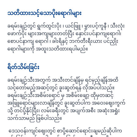
သတိထားသင့်သောပိုးရောဂါများ
ခရမ်းချဉ်တွင် ရွက်ထွင်းပိုး ၊ ယင်ဖြူ ၊ မွှားပင့်ကူနီ ၊ သီးလုံး
ဖောက်ပိုး များအကျများတတ်ပြီး နှောင်းပင်နာကျရောဂါ၊
စောပင်နာကျ ရောဂါ ၊ ခါးရိနှင့် ဘက်တီးရီးယား ပင်ညှိုး
ရောဂါများကို အထူးသတိထားရပါမည်။
ရိတ်သိမ်း⁠ခြင်း
ခရမ်းချဉ်သီးအတွက် အသီးတင်ချိန်မှ ရင်မှည့်ချိန်အထိ
သင့်⁠တော်မည့်အဆင့်တွင် ခူးဆွတ်ရန် လိုအပ်ပါသည်။
ခရမ်းချဉ်သီးအစိမ်း⁠ရောင် မှ အစိမ်း⁠ဖျော့ ထိုမှတဆင့်
အ⁠ဖြူ⁠ရောင်များလာချိန်တွင် ခူးဆွတ်ပါက အ⁠ဝေး⁠ဈေးကွက်
သို့ တင်ပို့နိုင်⁠ပြီး၊ လမ်းခရီးတွင် အပျက်အစီး အဆုံးအရှုံး
သက်သာမည် ⁠ဖြစ်ပါသည်။
⁠ ဒေသဝန်းကျင်⁠ဈေးတွင် စာပို့⁠ဆောင်⁠ရောင်းချမည်ဆိုပါက