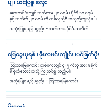
ပျ ၊ ယင်ဖြူ၊ လှေး
ဆေးတစ်ပုံးလျှင် ဘက်တား ၂၀ ဂရမ် ၊ ပိုင်ဒီ ၁၀ ဂရမ်
နှင့် ဘလိတ် ၂၀ ဂရမ် ကို တစ်လှည့်စီ အလှည့်ကျသုံးပါ။
အသုံးပြုရမည့်ပစ္စည်း – ဘက်တား, ပိုင်ဒီ, ဘလိတ်
မြေခွေးပုရစ် ၊ ဖိုးလမင်းကျိုင်း ၊ပင်ဖြတ်ပိုး
ဩဘာမြေကောင်း တစ်ဧကလျှင် ၄-၅ ကီလို အား မစိုက်
မီ စိုက်ဘောင်ထဲသို့ ကြိုတင်၍ ထည့်ပါ။
အသုံးပြုရမည့်ပစ္စည်း – ဩဘာမြေကောင်း
ပိုးစေးနဲ