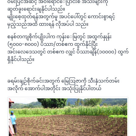
ဝမ်း⁠ပြင်အဆင့် အဝါ⁠ရောင်⁠ေ⁠ပြာင်းစ အသီးများကို
ဆွတ်ခူး⁠ရောင်းချ⁠နိုင်ပါသည်။
မျိုး⁠စေ့ထုတ်ရန်အတွက်မူ အပင်⁠ပေါ်တွင် ⁠ကောင်းစွာရင့်
မှည့်သည်အထိ ထားရန် လိုအပ်ပါ သည်။
စနစ်တကျစိုက်ပျိုးပါက ကုန်း⁠ေ⁠မြတွင် အထွက်⁠နှုန်း
(၅၀၀၀-၈၀၀၀) ပိဿာ/တစ်ဧက ထွက်⁠နိုင်⁠ပြီး
အင်း⁠လေ⁠ဒေသတွင် တစ်ဧက လျှင် ပိဿာချိန်(၁၀၀၀၀) ထွက်
ရှိ⁠နိုင်ပါသည်။
ခရမ်းချဉ်စိုက်ခင်းအတွက် မြေဩဇာကို သီးနှံသက်တမ်း
အလိုက် အောက်ပါအတိုင်း အသုံးပြုနိုင်ပါတယ်