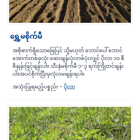
ရွှေ့မစိုက်မီ
အစိုဓာက်ရှိသောမြေပြင် သို့မဟုတ် ဘောင်ပေါ် ဘောင်
အောက်တစ်ခုလုံး ဆေးဖျန်းပုံးတစ်ပုံးလျှင် ပိုလာ ၁၀ စီ
စီနှုန်းဖြင့်ဖျန်းပါ။ သီးနှံမစိုက်မီ ၁-၃ ရက်ကြိုတင်ဖျန်း
ပါ။အပင်စိုက်ပြီးမှလုံးဝမဖျန်းရပါ။
အသုံးပြုရမည့်ပစ္စည်း –
ပိုလာ