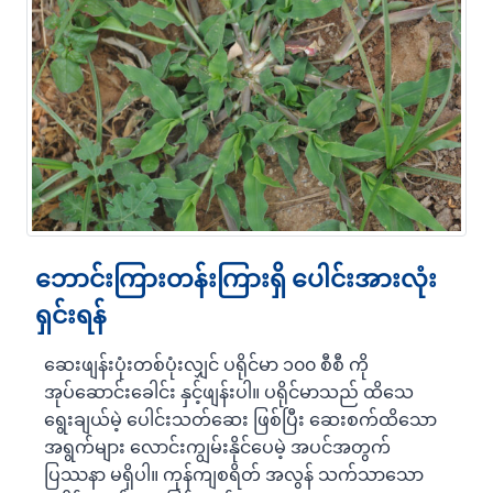
ဘောင်းကြားတန်းကြားရှိ ပေါင်းအားလုံး
ရှင်းရန်
ဆေးဖျန်းပုံးတစ်ပုံးလျှင် ပရိုင်မာ ၁၀၀ စီစီ ကို
အုပ်ဆောင်းခေါင်း နှင့်ဖျန်းပါ။ ပရိုင်မာသည် ထိသေ
ရွေးချယ်မဲ့ ပေါင်းသတ်ဆေး ဖြစ်ပြီး ဆေးစက်ထိသော
အရွက်များ လောင်းကျွမ်းနိုင်ပေမဲ့ အပင်အတွက်
ပြဿနာ မရှိပါ။ ကုန်ကျစရိတ် အလွန် သက်သာသော