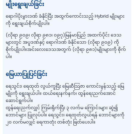
မျိုးရွေးချယ်ခြင်း
ရောဂါပိုးမွှားဒဏ် ခံနိုင်ပြီး အထွက်ကောင်းသည့် Hybrid မျိုးများ
ကို ရွေးချယ်စိုက်ပျိုးပါ။
(လိုရာ ၉၀၉၊ လိုရာ ၉၈၁၊ ၀၉၇)မြန်မာပြည် အထက်ပိုင်း ဒေသ
များတွင် အပူဒဏ်နှင့် ရောဂါဒဏ် ခံနိုင်သော (လိုရာ ၉၀၉) ကို
စိုက်ပျိုးပါ။အင်းလေးဒေသအတွက် (လိုရာ ၉၈၁)မျိုးများကို စိုက်
ပါ။
မြေယာပြုပြင်ခြင်း
ရေသွင်း၊ ရေထုတ် လွယ်ကူပြီး မြေဆီသြဇာ ကောင်းမွန်သည့် မြေ
မျိုးကို ရွေးချယ်ပါ။ ထယ်ရေးနက်နက်၊ ထွန်ရေးညက်အောင်
ဆောင်ရွက်ပါ။
ထွန်ရေးညက်လျှင် ကြမ်းရိုက်ပြီး ၃ လက်မ ကြောင်းများ ဆွဲ၍
ဘောင်များ ပြုလုပ်ပါ။ ရေသွင်း၊ ရေထုတ်လွယ်ရန် ဘောင်များကို
၂၀ လက်မလျှင် ရေကာတုံး တစ်တုံး ဖြတ်ပေးပါ။