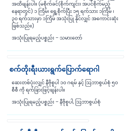
အထိဖျန်းပါ။ (မစိုက်ခင်(စိုက်ကျင်း၊ အပင်စိုက်မည့်
နေရာတွင်) ၁ ကြိမ်၊ ရွှေ့စိုက်ပြီး ၁၅ ရက်သား ၁ကြိမ် ၊
၃၀ ရက်သားမှာ ၁ကြိမ် အသုံးပြု နိုင်လျှင် အကောင်းဆုံး
ဖြစ်သည်။)
အသုံးပြုရမည့်ပစ္စည်း – သမားတော်
စက်တိုးရီးယားရွက်ပြောက်ရောဂါ
ဆေးတစ်ပုံးလျှင် နီဗိုစူပါ ၁၀ ဂရမ် နှင့် ဩဘာစွယ်စုံ ၅၀
စီစီ ကို ရက်ခြားဖြင့်ဖျန်းပါ။
အသုံးပြုရမည့်ပစ္စည်း – နီဗိုစူပါ, ဩဘာစွယ်စုံ