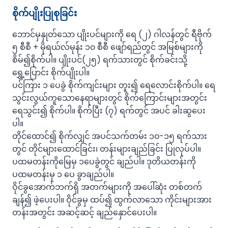
စိုက်ပျိုးပြုစုခြင်း
ဘောင်မှနှုတ်သော ပျိုးပင်များကို ရေ (၂) ဂါလန်တွင် ရီဗိုက်
၅ စီစီ + မိုရယ်လ်မုန်း ၁၀ စီစီ ဖျော်ရည်တွင် အမြစ်များကို
စိမ်၍စိုက်ပါ။ ပျိုးပင်(၂၅) ရက်သားတွင် စိုက်ခင်းသို့
ရွှေ့ပြောင်း စိုက်ပျိုးပါ။
ပင်ကြား ၁ ပေခွဲ စိုက်ကျင်းများ တူး၍ ရေလောင်းစိုက်ပါ။ ရေ
သွင်းလွယ်ကူသောနေရာများတွင် စိုက်ကြောင်းများအတွင်း
ရေသွင်း၍ စိုက်ပါ။ စိုက်ပြီး (၇) ရက်တွင် အပင် ခါးဆွပေး
ပါ။
တိုင်ထောင်၍ စိုက်လျှင် အပင်သက်တမ်း ၁၀-၁၅ ရက်သား
တွင် တိုင်များထောင်ခြင်း၊ တန်းများချည်ခြင်း ပြုလုပ်ပါ။
ပထမတန်းကိုမြေမှ ၁ပေခွဲတွင် ချည်ပါ။ ဒုတိယတန်းကို
ပထမတန်းမှ ၁ ပေ ခွာချည်ပါ။
ဝိုင်ခွအောက်ဘက်ရှိ အတက်များကို အပေါ်ဆုံး တစ်တက်
ချန်၍ ဖဲ့ပေးပါ။ ဝိုင်ခွမှ ထပ်၍ ထွက်လာသော ကိုင်းများအား
တန်းအတွင်း အဆင့်ဆင့် ချည်နှောင်ပေးပါ။