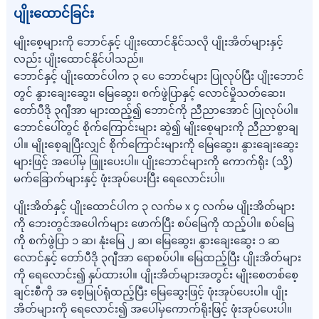
ပျိုးထောင်ခြင်း
မျိုးစေ့များကို ဘောင်နှင့် ပျိုးထောင်နိုင်သလို ပျိုးအိတ်များနှင့်
လည်း ပျိုးထောင်နိုင်ပါသည်။
ဘောင်နှင့် ပျိုးထောင်ပါက ၃ ပေ ဘောင်များ ပြုလုပ်ပြီး ပျိုးဘောင်
တွင် နွားချေးဆွေး၊ မြေဆွေး၊ စက်ဖွဲပြာနှင့် လောင်မှိုသတ်ဆေး၊
တော်ပီဒို ၃ဂျီအာ များထည့်၍ ဘောင်ကို ညီညာအောင် ပြုလုပ်ပါ။
ဘောင်ပေါ်တွင် စိုက်ကြောင်းများ ဆွဲ၍ မျိုးစေ့များကို ညီညာစွာချ
ပါ။ မျိုးစေ့ချပြီးလျှင် စိုက်ကြောင်းများကို မြေဆွေး၊ နွားချေးဆွေး
များဖြင့် အပေါ်မှ ဖြူးပေးပါ။ ပျိုးဘောင်များကို ကောက်ရိုး (သို့)
မက်ခြောက်များနှင့် ဖုံးအုပ်ပေးပြီး ရေလောင်းပါ။
ပျိုးအိတ်နှင့် ပျိုးထောင်ပါက ၃ လက်မ x ၄ လက်မ ပျိုးအိတ်များ
ကို ဘေးတွင်အပေါက်များ ဖောက်ပြီး စပ်မြေကို ထည့်ပါ။ စပ်မြေ
ကို စက်ဖွဲပြာ ၁ ဆ၊ နုံးမြေ ၂ ဆ၊ မြေဆွေး၊ နွားချေးဆွေး ၁ ဆ
လောင်နှင့် တော်ပီဒို ၃ဂျီအာ ရောစပ်ပါ။ မြေထည့်ပြီး ပျိုးအိတ်များ
ကို ရေလောင်း၍ နှပ်ထားပါ။ ပျိုးအိတ်များအတွင်း မျိုးစေတစ်စေ့
ချင်းစီကို အ စေ့မြုပ်ရုံထည့်ပြီး မြေဆွေးဖြင့် ဖုံးအုပ်ပေးပါ။ ပျိုး
အိတ်များကို ရေလောင်း၍ အပေါ်မှကောက်ရိုးဖြင့် ဖုံးအုပ်ပေးပါ။