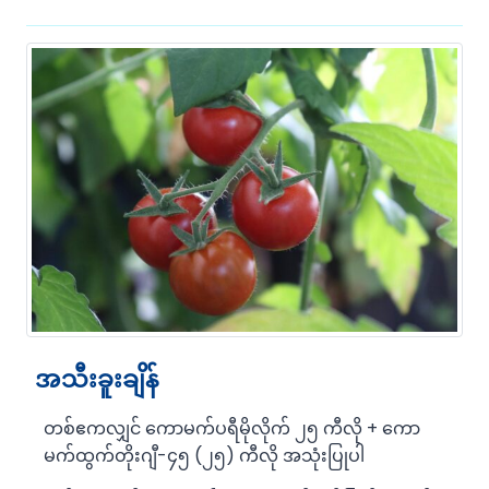
အသီးခူးချိန်
တစ်ဧကလျှင် ကောမက်ပရီမိုလိုက် ၂၅ ကီလို + ကော
မက်ထွက်တိုးဂျီ-၄၅ (၂၅) ကီလို အသုံးပြုပါ