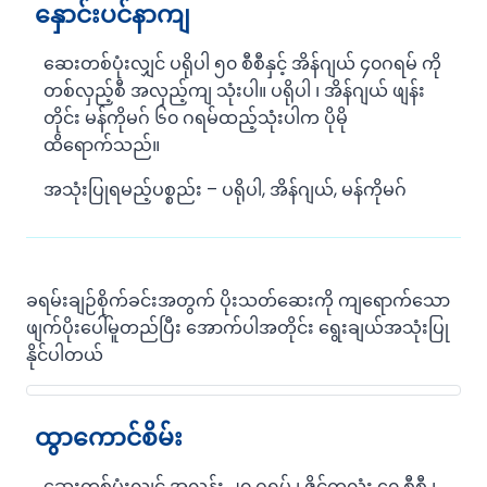
နှောင်းပင်နာကျ
ဆေးတစ်ပုံးလျှင် ပရိုပါ ၅၀ စီစီနှင့် အိန်ဂျယ် ၄၀ဂရမ် ကို
တစ်လှည့်စီ အလှည့်ကျ သုံးပါ။ ပရိုပါ ၊ အိန်ဂျယ် ဖျန်း
တိုင်း မန်ကိုမဂ် ၆၀ ဂရမ်ထည့်သုံးပါက ပိုမို
ထိရောက်သည်။
အသုံးပြုရမည့်ပစ္စည်း – ပရိုပါ, အိန်ဂျယ်, မန်ကိုမဂ်
ခရမ်းချဉ်စိုက်ခင်းအတွက် ပိုးသတ်ဆေးကို ကျရောက်သော
ဖျက်ပိုးပေါ်မူတည်ပြီး အောက်ပါအတိုင်း ရွေးချယ်အသုံးပြု
နိုင်ပါတယ်
ထွာကောင်စိမ်း
ဆေးတစ်ပုံးလျှင် အလန်း ၂၀ ဂရမ် ၊ ဇိုင်ကလုံး ၄၀ စီစီ ၊