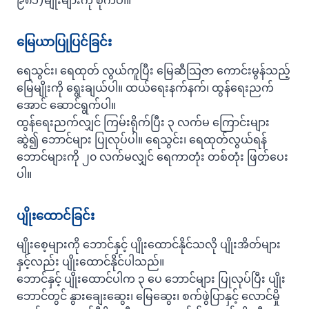
၉၈၁)မျိုးများကို စိုက်ပါ။
မြေယာပြုပြင်ခြင်း
ရေသွင်း၊ ရေထုတ် လွယ်ကူပြီး မြေဆီသြဇာ ကောင်းမွန်သည့်
မြေမျိုးကို ရွေးချယ်ပါ။ ထယ်ရေးနက်နက်၊ ထွန်ရေးညက်
အောင် ဆောင်ရွက်ပါ။
ထွန်ရေးညက်လျှင် ကြမ်းရိုက်ပြီး ၃ လက်မ ကြောင်းများ
ဆွဲ၍ ဘောင်များ ပြုလုပ်ပါ။ ရေသွင်း၊ ရေထုတ်လွယ်ရန်
ဘောင်များကို ၂၀ လက်မလျှင် ရေကာတုံး တစ်တုံး ဖြတ်ပေး
ပါ။
ပျိုးထောင်ခြင်း
မျိုးစေ့များကို ဘောင်နှင့် ပျိုးထောင်နိုင်သလို ပျိုးအိတ်များ
နှင့်လည်း ပျိုးထောင်နိုင်ပါသည်။
ဘောင်နှင့် ပျိုးထောင်ပါက ၃ ပေ ဘောင်များ ပြုလုပ်ပြီး ပျိုး
ဘောင်တွင် နွားချေးဆွေး၊ မြေဆွေး၊ စက်ဖွဲပြာနှင့် လောင်မှို