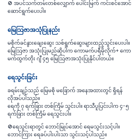
🚫 အပင်သက်တမ်းတစ်လျှောက် ပေါင်းမြက် ကင်းစင်အောင်
ဆောင်ရွက်ပေးပါ။
မြေသြဇာအသုံပြုနည်း
မစိုက်ခင်နွားချေးဆွေး သစ်ရွက်ဆွေးများထည့်သွင်းပေးပါ။
မြေသြဇာ အသုံးပြုမည်ဆိုပါက ကောမက်ပရီမိုလိုက်+ ကော
မက်ထွက်တိုး ဂျီ ၄၅ မြေသြဇာအသုံးပြုနိုင်ပါတယ်။
ရေသွင်းခြင်း
ခရမ်းချဉ်သည် မြေမစို မခြောက် အနေအထားတွင် ရှိရန်
လိုအပ်ပါသည်။
ရေကို ၇ ရက်ခြား တစ်ကြိမ် သွင်းပါ။ ရာသီပူပြင်းပါက ၄-၅
ရက်ခြား တစ်ကြိမ် ရေသွင်းပါ။
🚫ရေသွင်းရာတွင် ဘောင်မြုပ်အောင် ရေမသွင်းသင့်ပါ။
ဘောင်ကြား ရေခပ်ပါးပါးသာ သွင်းသင့်ပါသည်။