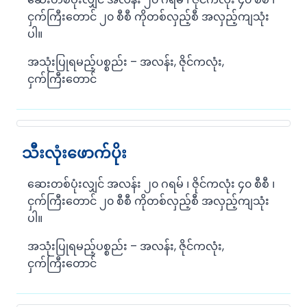
ငှက်ကြီးတောင် ၂၀ စီစီ ကိုတစ်လှည့်စီ အလှည့်ကျသုံး
ပါ။
အသုံးပြုရမည့်ပစ္စည်း – အလန်း, ဇိုင်ကလုံး,
ငှက်ကြီးတောင်
သီးလုံးဖောက်ပိုး
ဆေးတစ်ပုံးလျှင် အလန်း ၂၀ ဂရမ် ၊ ဇိုင်ကလုံး ၄၀ စီစီ ၊
ငှက်ကြီးတောင် ၂၀ စီစီ ကိုတစ်လှည့်စီ အလှည့်ကျသုံး
ပါ။
အသုံးပြုရမည့်ပစ္စည်း – အလန်း, ဇိုင်ကလုံး,
ငှက်ကြီးတောင်