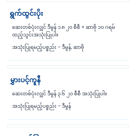
ရွက်ထွင်းပိုး
ဆေးတစ်ပုံးလျှင် ဒီမွန် ၁.၈ ၂၀ စီစီ + ဆာဗို ၁၀ ဂရမ်
ထည့်သွင်းအသုံးပြုပါ။
အသုံးပြုရမည့်ပစ္စည်း – ဒီမွန်, ဆာဗို
မွှားပင့်ကူနီ
ဆေးတစ်ပုံးလျှင် ဒီမွန် ၃.၆ ၂၀ စီစီ အသုံးပြုပါ။
အသုံးပြုရမည့်ပစ္စည်း – ဒီမွန်