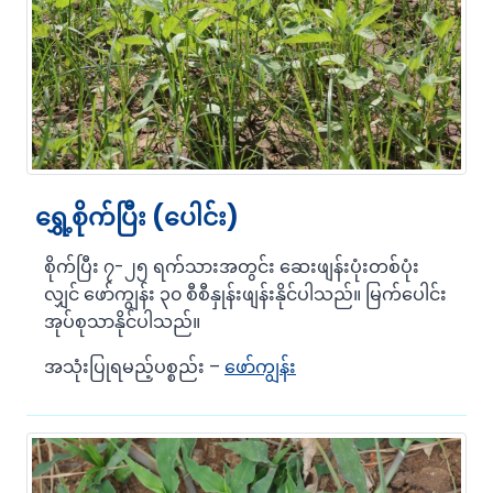
ရွှေ့စိုက်ပြီး (ပေါင်း)
စိုက်ပြီး ၇-၂၅ ရက်သားအတွင်း ဆေးဖျန်းပုံးတစ်ပုံး
လျှင် ဖော်ကျွန်း ၃၀ စီစီနှုန်းဖျန်းနိုင်ပါသည်။ မြက်ပေါင်း
အုပ်စုသာနိုင်ပါသည်။
အသုံးပြုရမည့်ပစ္စည်း –
ဖော်ကျွန်း