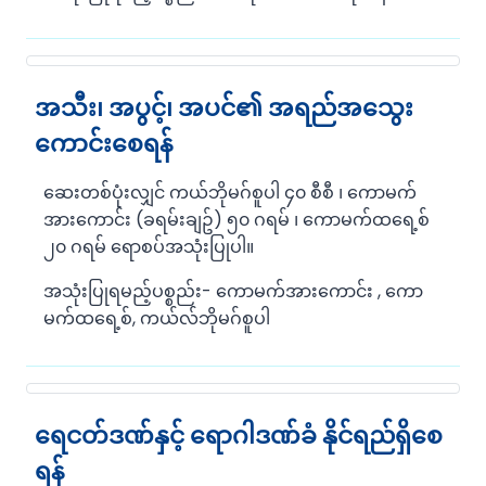
အသီး၊ အပွင့်၊ အပင်၏ အရည်အသွေး
ကောင်းစေရန်
ဆေးတစ်ပုံးလျှင် ကယ်ဘိုမဂ်စူပါ ၄၀ စီစီ ၊ ကောမက်
အားကောင်း (ခရမ်းချဥ်) ၅၀ ဂရမ် ၊ ကောမက်ထရေ့စ်
၂၀ ဂရမ် ရောစပ်အသုံးပြုပါ။
အသုံးပြုရမည့်ပစ္စည်း- ကောမက်အားကောင်း , ကော
မက်ထရေ့စ်, ကယ်လ်ဘိုမဂ်စူပါ
ရေငတ်ဒဏ်နှင့် ရောဂါဒဏ်ခံ နိုင်ရည်ရှိစေ
ရန်