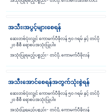
အသုံးပြုရမည့်ပစ္စည်း- တင်ပို, ကောမက်အားကောင်း
အသီး၊အပွင့်များစေရန်
ဆေးတစ်ပုံးလျှင် ကောမက်ပီဖိုလန် ၅၀ ဂရမ် နှင့် တင်ပို
၂၀ စီစီ ရောစပ်အသုံးပြုပါ။
အသုံးပြုရမည့်ပစ္စည်း- တင်ပို, ကောမက်ပီဖိုလန်
အသီးအောင်စေရန်အတွက်သုံးစွဲရန်
ဆေးတစ်ပုံးလျှင် ကောမက်ပီဖိုလန် ၅၀ ဂရမ် နှင့် တင်ပို
၂၀ စီစီ ရောစပ်အသုံးပြုပါ။
အသုံးပြုရမည့်ပစ္စည်း- တင်ပို, ကောမက်ပီဖိုလန်