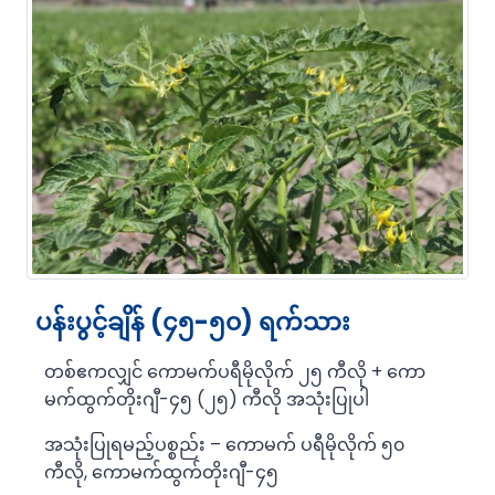
ပန်းပွင့်ချိန် (၄၅-၅၀) ရက်သား
တစ်ဧကလျှင် ကောမက်ပရီမိုလိုက် ၂၅ ကီလို + ကော
မက်ထွက်တိုးဂျီ-၄၅ (၂၅) ကီလို အသုံးပြုပါ
အသုံးပြုရမည့်ပစ္စည်း – ကောမက် ပရီမိုလိုက် ၅၀
ကီလို, ကောမက်ထွက်တိုးဂျီ-၄၅