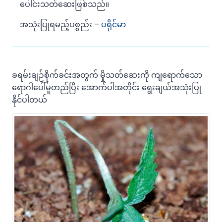
ပေါင်းသတ်ဆေးဖြစ်သည်။
အသုံးပြုရမည့်ပစ္စည်း –
ပရိုင်မာ
ခရမ်းချဉ်စိုက်ခင်းအတွက် မှိုသတ်ဆေးကို ကျရောက်သော
ရောဂါပေါ်မူတည်ပြီး အောက်ပါအတိုင်း ရွေးချယ်အသုံးပြု
နိုင်ပါတယ်