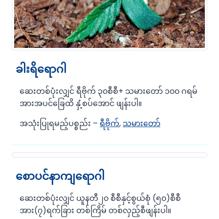
ခါးရိရောဂါ
ဆေးတစ်ပုံးလျှင် ရီဗိုက် ၃၀စီစီ+ သမားတော် ၁၀၀ ဂရမ်
အားအပင်ခြေထိ နှံ့စပ်အောင် ဖျန်းပါ။
အသုံးပြုရမည့်ပစ္စည်း –
ရီဗိုက်
,
သမားတော်
စောပင်နာကျရောဂါ
ဆေးတစ်ပုံးလျှင် ယူနတီ၂၀ စီစီနှင့်စွယ်စုံ (၅၀)စီစီ
အား(၇)ရက်ခြား တစ်ကြိမ် တစ်လှည့်စီဖျန်းပါ။