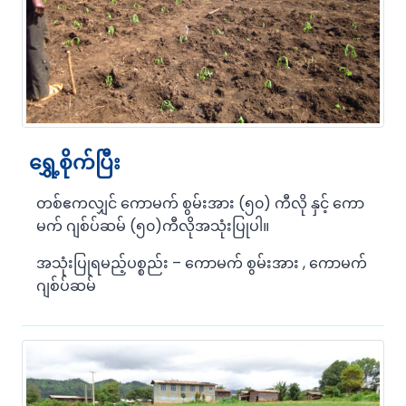
ရွှေ့စိုက်ပြီး
တစ်ဧကလျှင် ကောမက် စွမ်းအား (၅၀) ကီလို နှင့် ကော
မက် ဂျစ်ပ်ဆမ် (၅၀)ကီလိုအသုံးပြုပါ။
အသုံးပြုရမည့်ပစ္စည်း – ကောမက် စွမ်းအား , ကောမက်
ဂျစ်ပ်ဆမ်