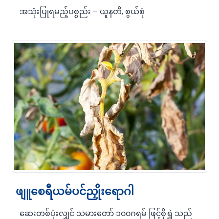
အသုံးပြုရမည့်ပစ္စည်း – ယူနတီ, စွယ်စုံ
ဖျူစေရီယမ်ပင်ညှိုးရောဂါ
ဆေးတစ်ပုံးလျှင် သမားတော် ၁၀၀ဂရမ် ဖြင့်စိုရွှဲ သည်