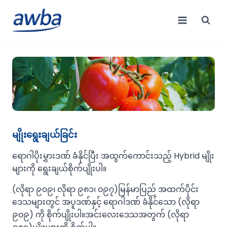
Skip
to
content
မျိုးရွေးချယ်ခြင်း
ရောဂါပိုးမွှားဒဏ် ခံနိုင်ပြီး အထွက်ကောင်းသည့် Hybrid မျိုး
များကို ရွေးချယ်စိုက်ပျိုးပါ။
(လိုရာ ၉၀၉၊ လိုရာ ၉၈၁၊ ၀၉၇)မြန်မာပြည် အထက်ပိုင်း
ဒေသများတွင် အပူဒဏ်နှင့် ရောဂါဒဏ် ခံနိုင်သော (လိုရာ
၉၀၉) ကို စိုက်ပျိုးပါ။အင်းလေးဒေသအတွက် (လိုရာ