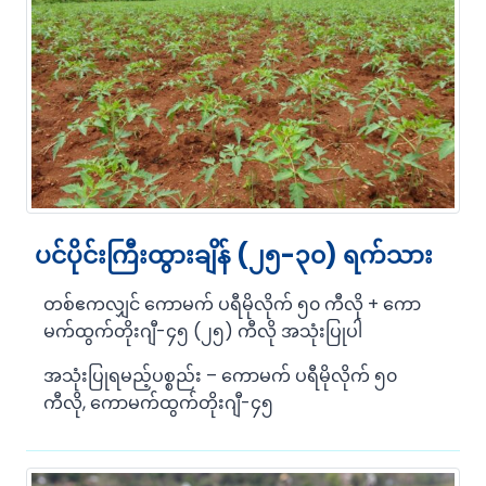
ပင်ပိုင်းကြီးထွားချိန် (၂၅-၃၀) ရက်သား
တစ်ဧကလျှင် ကောမက် ပရီမိုလိုက် ၅၀ ကီလို + ကော
မက်ထွက်တိုးဂျီ-၄၅ (၂၅) ကီလို အသုံးပြုပါ
အသုံးပြုရမည့်ပစ္စည်း – ကောမက် ပရီမိုလိုက် ၅၀
ကီလို, ကောမက်ထွက်တိုးဂျီ-၄၅