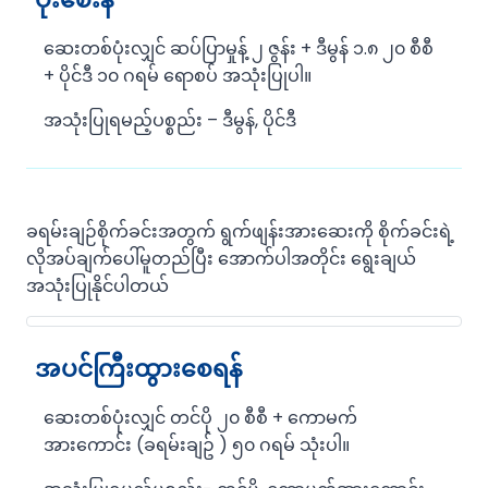
ဆေးတစ်ပုံးလျှင် ဆပ်ပြာမှုန့် ၂ ဇွန်း + ဒီမွန် ၁.၈ ၂၀ စီစီ
+ ပိုင်ဒီ ၁၀ ဂရမ် ရောစပ် အသုံးပြုပါ။
အသုံးပြုရမည့်ပစ္စည်း – ဒီမွန်, ပိုင်ဒီ
ခရမ်းချဉ်စိုက်ခင်းအတွက် ရွက်ဖျန်းအားဆေးကို စိုက်ခင်းရဲ့
လိုအပ်ချက်ပေါ်မူတည်ပြီး အောက်ပါအတိုင်း ရွေးချယ်
အသုံးပြုနိုင်ပါတယ်
အပင်ကြီးထွားစေရန်
ဆေးတစ်ပုံးလျှင် တင်ပို ၂၀ စီစီ + ကောမက်
အားကောင်း (ခရမ်းချဥ် ) ၅၀ ဂရမ် သုံးပါ။