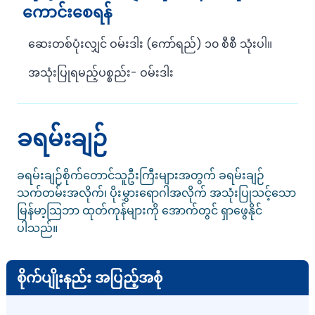
ကောင်းစေရန်
ဆေးတစ်ပုံးလျှင် ဝမ်းဒါး (‌ကော်ရည်) ၁၀ စီစီ သုံးပါ။
အသုံးပြုရမည့်ပစ္စည်း- ဝမ်းဒါး
ခရမ်းချဉ်
ခရမ်းချဉ်စိုက်တောင်သူဦးကြီးများအတွက် ခရမ်းချဉ်
သက်တမ်းအလိုက်၊ ပိုးမွှားရောဂါအလိုက် အသုံးပြုသင့်သော
မြန်မာ့သြဘာ ထုတ်ကုန်များကို အောက်တွင် ရှာဖွေနိုင်
ပါသည်။
စိုက်ပျိုးနည်း အပြည့်အစုံ