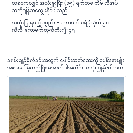
တစ်ဧကလျှင် အသီးခူးပြီး (၁၅) ရက်တစ်ကြိမ် လိုအပ်
သလိုချိန်ဆကျွေးနိုင်ပါသည်။
အသုံးပြုရမည့်ပစ္စည်း – ကောမက် ပရီမိုလိုက် ၅၀
ကီလို, ကောမက်ထွက်တိုးဂျီ-၄၅
ခရမ်းချဉ်စိုက်ခင်းအတွက် ပေါင်းသတ်ဆေးကို ပေါင်းအမျိုး
အစားပေါ်မူတည်ပြီး အောက်ပါအတိုင်း အသုံးပြုနိုင်ပါတယ်