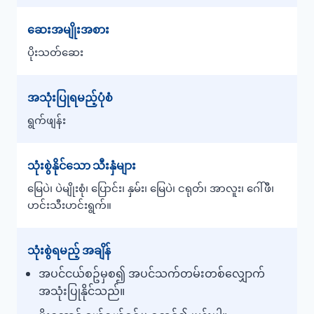
ဆေးအမျိုးအစား
ပိုးသတ်ဆေး
အသုံးပြုရမည့်ပုံစံ
ရွက်ဖျန်း
သုံးစွဲနိုင်သော သီးနှံများ
မြေပဲ၊ ပဲမျိုးစုံ၊ ပြောင်း၊ နှမ်း၊ မြေပဲ၊ ငရုတ်၊ အာလူး၊ ဂေါ်ဖီ၊
ဟင်းသီးဟင်းရွက်။
သုံးစွဲရမည့် အချိန်
အပင်ငယ်စဥ်မှစ၍ အပင်သက်တမ်းတစ်လျှောက်
အသုံးပြုနိုင်သည်။