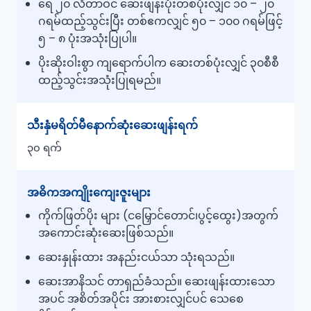
ရေ ၂၀ လီတာဝင် ဆေးဖျန်းပုံးတစ်ပုံးလျှင် ၁၀ – ၂၀
ဂရမ်ထည့်သွင်းပြီး တစ်ဧကလျှင် ၅၀ – ၁၀၀ ဂရမ်ဖြင့်
၅ – ၈ ပုံးအသုံးပြုပါ။
ပိုးဆိုးဝါးစွာ ကျရောက်ပါက ဆေးတစ်ပုံးလျှင် ၃၀စီစီ
ထည့်သွင်းအသုံးပြုရမည်။
သီးနှံမရိတ်မီနောက်ဆုံးဆေးဖျန်းရက်
၃၀ ရက်
အဓိကအကျိုးကျေးဇူးများ
ကိုက်ဖြတ်ပိုး များ (ငမြှောင်တောင်၊ပွင့်ထွေး)အတွက်
အကောင်းဆုံးဆေးဖြစ်သည်။
ဆေးနှုန်းထား အနည်းငယ်သာ သုံးရသည်။
ဆေးအာနိသင် တာရှည်ခံသည်။ ဆေးဖျန်းထားသော
အပင် အစိတ်အပိုင်း အားစားလျှင်ပင် သေစေ