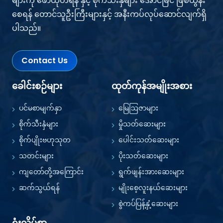
များကို ဖော်ထုတ်ရန် နှင့် စိုက်သီးနှံများ အောင်မြင် ဖြစ်ထွန်း
စေရန် တောင်သူဦးကြီးများနှင့် အနီးကပ်လုပ်ဆောင်လျက်ရှိ
ပါသည်။
Contact Us
ခေါင်းစဉ်များ
ထုတ်ကုန်အမျိုးအစား
ပင်မစာမျက်နှာ
မြေဩဇာများ
စိုက်သီးနှံများ
မှိုသတ်ဆေးများ
စိုက်ပျိုးဗဟုသုတ
ပေါင်းသတ်ဆေးများ
သတင်းများ
ပိုးသတ်ဆေးများ
ကျတော်တို့အကြောင်း
ရွက်ဖျန်းအားဆေးများ
ဆက်သွယ်ရန်
မျိုးစေ့လူးနယ်ဆေးများ
စွဲကပ်ပြန့်နှံ့ဆေးများ
ရုံးလိပ်စာ