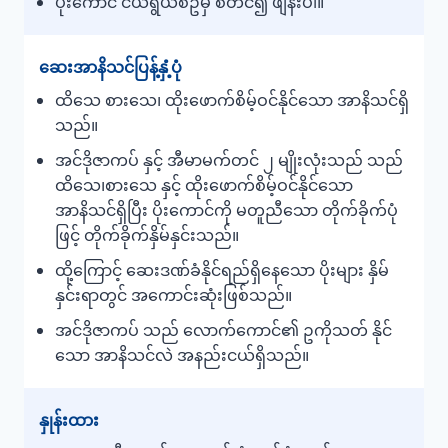
ပိုးကောင် ငယ်ရွယ်စဥ်မှ စတင်၍ ဖျန်းပါ။
ဆေးအာနိသင်ပြန့်နှံ့ပုံ
ထိသေ စားသေ၊ ထိုးဖောက်စိမ့်ဝင်နိုင်သော အာနိသင်ရှိ
သည်။
အင်ဒိုဇာကပ် နှင့် အီမာမက်တင် ၂ မျိုးလုံးသည် သည်
ထိသေ၊စားသေ နှင့် ထိုးဖောက်စိမ့်ဝင်နိုင်သော
အာနိသင်ရှိပြီး ပိုးကောင်ကို မတူညီသော တိုက်ခိုက်ပုံ
ဖြင့် တိုက်ခိုက်နှိမ်နှင်းသည်။
ထို့ကြောင့် ဆေးဒဏ်ခံနိုင်ရည်ရှိနေသော ပိုးများ နှိမ်
နှင်းရာတွင် အကောင်းဆုံးဖြစ်သည်။
အင်ဒိုဇာကပ် သည် လောက်ကောင်၏ ဥကိုသတ် နိုင်
သော အာနိသင်လဲ အနည်းငယ်ရှိသည်။
နှုန်းထား