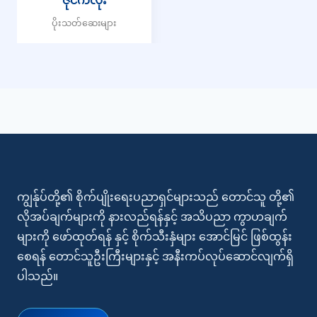
ဇိုင်ကလုံး
ပိုးသတ်ဆေးများ
ကျွန်ုပ်တို့၏ စိုက်ပျိုးရေးပညာရှင်များသည် တောင်သူ တို့၏
လိုအပ်ချက်များကို နားလည်ရန်နှင့် အသိပညာ ကွာဟချက်
များကို ဖော်ထုတ်ရန် နှင့် စိုက်သီးနှံများ အောင်မြင် ဖြစ်ထွန်း
စေရန် တောင်သူဦးကြီးများနှင့် အနီးကပ်လုပ်ဆောင်လျက်ရှိ
ပါသည်။