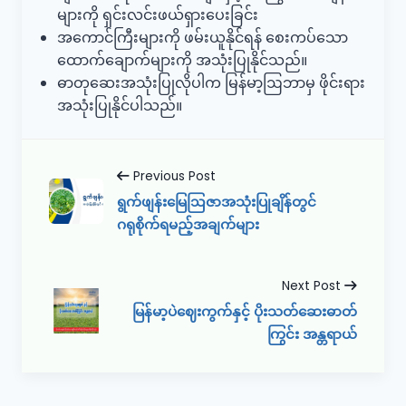
များကို ရှင်းလင်းဖယ်ရှားပေးခြင်း
အကောင်ကြီးများကို ဖမ်းယူနိုင်ရန် စေးကပ်သော
ထောက်ချောက်များကို အသုံးပြုနိုင်သည်။
ဓာတုဆေးအသုံးပြုလိုပါက မြန်မာ့ဩဘာမှ ဖိုင်းရား
အသုံးပြုနိုင်ပါသည်။
Previous Post
ရွက်ဖျန်းမြေဩဇာအသုံးပြုချိန်တွင်
ဂရုစိုက်ရမည့်အချက်များ
Next Post
မြန်မာ့ပဲဈေးကွက်နှင့် ပိုးသတ်ဆေးဓာတ်
ကြွင်း အန္တရာယ်