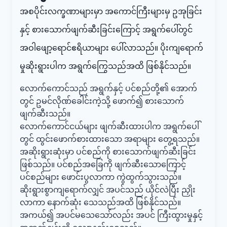
အစပိုင်းလက္ခဏာများမှာ အကောင်ကြီးများမှ ဥအုခြင်း
နှင့် စားသောက်ဖျက်ဆီးခြင်းကြောင့် အရွက်ပေါ်တွင်
အဝါဖျော့ရောင်ဧရိယာများ ပေါ်လာသည်။ ပိုးကျရောက်
မှုဆိုးရွားပါက အရွက်ကြွေသည်အထိ ဖြစ်နိုင်သည်။
လောက်ကောင်သည် အရွက်နှင့် ပင်စည်တို့၏ အောက်
တွင် ဥမင်လိုဏ်ခေါင်းကဲ့သို့ ဖောက်၍ စားသောက်
ဖျက်ဆီးသည်။
လောက်ကောင်ငယ်များ ဖျက်ဆီးထားပါက အရွက်ပေါ်
တွင် ထွင်းဖောက်စားထားသော အရာများ တွေ့ရသည်။
အဆိုးရွားဆုံးမှာ ပင်စည်ကို စားသောက်ဖျက်ဆီးခြင်း
ဖြစ်သည်။ ပင်စည်အခြေကို ဖျက်ဆီးသောကြောင့်
ပင်စည်များ ဖောင်းပွလာကာ ကွဲထွက်သွားသည်။
ဆိုးရွားစွာကျရောက်လျှင် အပင်သည် ယိုင်လဲပြီး ညှိုး
လာကာ နောက်ဆုံး သေသည်အထိ ဖြစ်နိုင်သည်။
အကယ်၍ အပင်မသေသော်လည်း အပင် ကြီးထွားမှုနှင့်