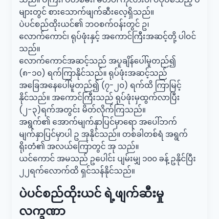
များတွင် စားသောက်ဖျက်ဆီးလေ့ရှိသည်။
ပဲပင်စည်ထိုးယင်၏ ဘဝစက်ဝန်းတွင် ဥ၊
လောက်ကောင်၊ ရုပ်ဖုံးနှင့် အကောင်ကြီးအဆင့်တို့ ပါဝင်
သည်။
လောက်ကောင်အဆင့်သည် အပူချိန်ပေါ်မူတည်၍
(၈-၁၀) ရက်ကြာနိုင်သည်။ ရုပ်ဖုံးအဆင့်သည်
အခြေအနေပေါ်မူတည်၍ (၇-၂၀) ရက်ထိ ကြာမြင့်
နိုင်သည်။ အကောင်ကြီးသည် ရုပ်ဖုံးမှထွက်လာပြီး
(၂-၃)ရက်အတွင်း မိတ်လိုက်ကြသည်။
အရွက်၏ အောက်မျက်နှာပြင်မှာရော အပေါ်ဘက်
မျက်နှာပြင်မှာပါ ဥ အုနိုင်သည်။ တစ်ခါတစ်ရံ အရွက်
ရိုးတံ၏ အလယ်ကြောတွင် အု သည်။
ယင်ကောင် အမသည် ဥပေါင်း ပျမ်းမျှ ၁၀၀ ခန့် ဥနိုင်ပြီး
၂၂ရက်လောက်ထိ ရှင်သန်နိုင်သည်။
ပဲပင်စည်ထိုးယင် ရဲ့ဖျက်ဆီးမှု
လက္ခဏာ