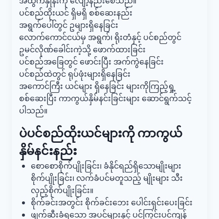
အထွက်နှုန်းကို လျော့နည်းစေသည်။
ပင်စည်ထိုးယင် ရှိမရှိ စစ်ဆေးနည်း
အရွက်ပေါ်တွင် ဥများရှိနေခြင်း
လောက်ကောင်ငယ်မှ အရွက်၊ ရိုးတံနှင့် ပင်စည်တွင်
ဥမင်လိုဏ်ခေါင်းကဲ့သို့ ဖောက်ထားခြင်း
ပင်စည်အခြေတွင် ဖောင်းပြီး အက်ကွဲနေခြင်း
ပင်စည်ထဲတွင် ရုပ်ဖုံးများရှိနေခြင်း
အကောင်ကြီး ယင်များ ရှိနေခြင်း များကိုကြည့်ရှု့
စစ်ဆေးပြီး ကာကွယ်နှိမ်နင်းခြင်းများ ဆောင်ရွက်သင့်
ပါသည်။
ပဲပင်စည်ထိုးယင်များကို
ကာကွယ်
နှိမ်နင်းနည်း
စောစောစိုက်ပျိုးခြင်း၊ ခံနိုင်ရည်ရှိသောမျိုးများ
စိုက်ပျိုးခြင်း၊ လက်ခံပင်မတူသည့် မျိုးများ သီး
လှည့်စိုက်ပျိုးခြင်း။
စိုက်ခင်းအတွင်း စိုက်ခင်းဘေး ပေါင်းရှင်းပေးခြင်း
ဖျက်ဆီးခံရသော အပင်များနှင့် ပင်ကြွင်းပင်ကျန်