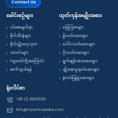
Contact Us
ခေါင်းစဉ်များ
ထုတ်ကုန်အမျိုးအစား
ပင်မစာမျက်နှာ
မြေဩဇာများ
စိုက်သီးနှံများ
မှိုသတ်ဆေးများ
စိုက်ပျိုးဗဟုသုတ
ပေါင်းသတ်ဆေးများ
သတင်းများ
ပိုးသတ်ဆေးများ
ကျတော်တို့အကြောင်း
ရွက်ဖျန်းအားဆေးများ
ဆက်သွယ်ရန်
မျိုးစေ့လူးနယ်ဆေးများ
စွဲကပ်ပြန့်နှံ့ဆေးများ
ရုံးလိပ်စာ
+95 (1) 8663536
info@myanmaawba.com