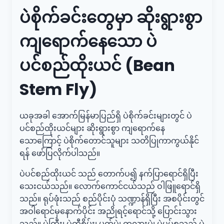
ပဲစိုက်ခင်းတွေမှာ ဆိုးရွားစွာ
ကျရောက်နေသော ပဲ
ပင်စည်ထိုးယင် (Bean
Stem Fly)
ယခုအခါ အောက်မြန်မာပြည်ရှိ ပဲစိုက်ခင်းများတွင် ပဲ
ပင်စည်ထိုးယင်များ ဆိုးရွားစွာ ကျရောက်နေ
သောကြောင့် ပဲစိုက်တောင်သူများ သတိပြုကာကွယ်နိုင်
ရန် ဖော်ပြလိုက်ပါသည်။
ပဲပင်စည်ထိုးယင် သည် တောက်ပ၍ နက်ပြာရောင်ရှိပြီး
သေးငယ်သည်။ လောက်ကောင်ငယ်သည် ဝါဖြူရောင်ရှိ
သည်။ ရုပ်ဖုံးသည် စည်ပိုင်းပုံ သဏ္ဍာန်ရှိပြီး အစပိုင်းတွင်
အဝါရောင်မှနောက်ပိုင်း အညိုရင့်ရောင်သို့ ပြောင်းသွား
သည်။ ပဲကြီး၊ ပဲတီစိမ်း၊ မတ်ပဲ၊ ကုလားပဲ၊ ပဲပုပ်စသည့် ပဲ