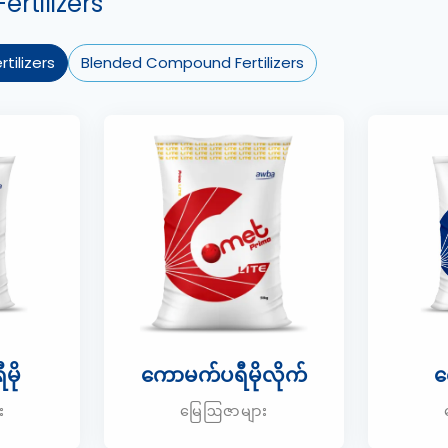
rtilizers
tilizers
Blended Compound Fertilizers
မို
ကောမက်ပရီမိုလိုက်
က
း
မြေဩဇာများ