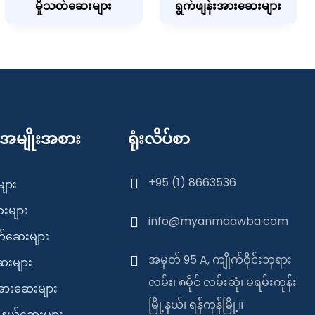
မှိုသတ်ဆေးများ
ရွက်ဖျန်းအားဆေးများ
်အမျိုးအစား
ရုံးလိပ်စာ
+95 (1) 8663536
ျား
ေးများ
info@myanmaawba.com
တ်ဆေးများ
အမှတ် 95 A, ကျိုက်ဝိုင်းဘုရား
ေးများ
လမ်း၊ ၈မိုင် လမ်းဆုံ၊ မရမ်းကုန်း
းအားဆေးများ
မြို့နယ်၊ ရန်ကုန်မြို့။
ူးနယ်ဆေးများ