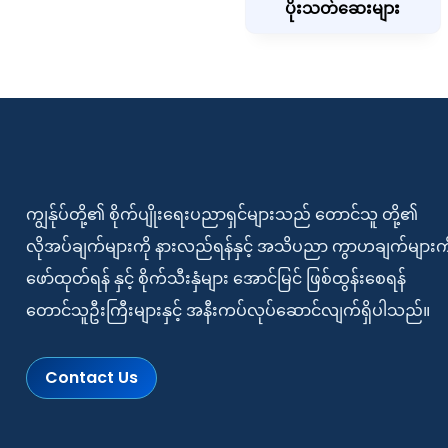
ပိုးသတ်ဆေးများ
ကျွန်ုပ်တို့၏ စိုက်ပျိုးရေးပညာရှင်များသည် တောင်သူ တို့၏
လိုအပ်ချက်များကို နားလည်ရန်နှင့် အသိပညာ ကွာဟချက်များကိ
ဖော်ထုတ်ရန် နှင့် စိုက်သီးနှံများ အောင်မြင် ဖြစ်ထွန်းစေရန်
တောင်သူဦးကြီးများနှင့် အနီးကပ်လုပ်ဆောင်လျက်ရှိပါသည်။
Contact Us