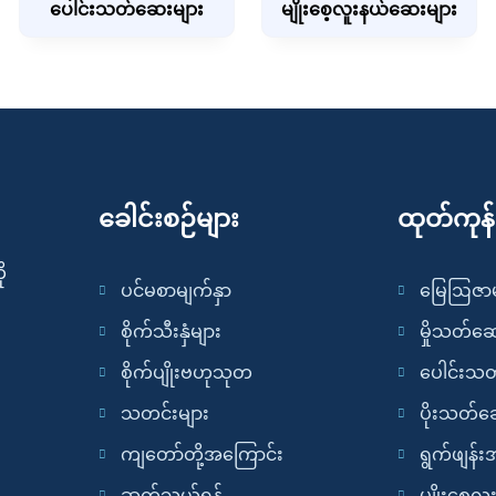
ပေါင်းသတ်ဆေးများ
မျိုးစေ့လူးနယ်ဆေးများ
ခေါင်းစဉ်များ
ထုတ်ကုန
ု
ပင်မစာမျက်နှာ
မြေဩဇာမ
စိုက်သီးနှံများ
မှိုသတ်ဆ
စိုက်ပျိုးဗဟုသုတ
ပေါင်းသ
သတင်းများ
ပိုးသတ်ဆ
ကျတော်တို့အကြောင်း
ရွက်ဖျန်
ဆက်သွယ်ရန်
မျိုးစေ့လ