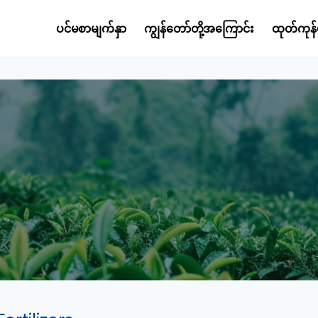
ပင်မစာမျက်နှာ
ကျွန်တော်တို့အကြောင်း
ထုတ်ကုန်