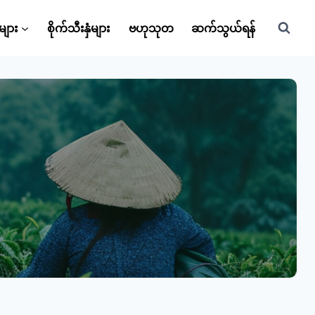
များ
စိုက်သီးနှံများ
ဗဟုသုတ
ဆက်သွယ်ရန်