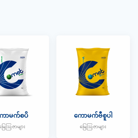
ောမက်စပိ
ကောမက်ဗီစူပါ
မြေဩဇာများ
မြေဩဇာများ