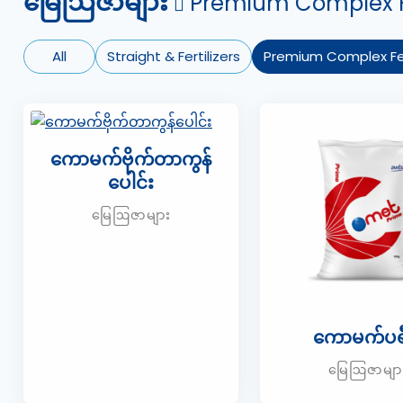
မြေဩဇာများ
Premium Complex Fe
All
Straight & Fertilizers
Premium Complex Fer
ကောမက်ဗိုက်တာကွန်
ပေါင်း
မြေဩဇာများ
ကောမက်ပရီ
မြေဩဇာမျာ