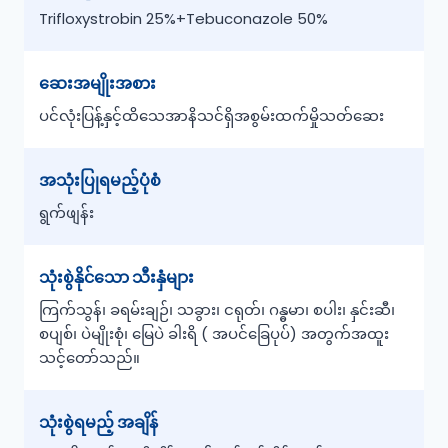
Trifloxystrobin 25%+Tebuconazole 50%
ဆေးအမျိုးအစား
ပင်လုံးပြန့်နှင့်ထိသေအာနိသင်ရှိအစွမ်းထက်မှိုသတ်ဆေး
အသုံးပြုရမည့်ပုံစံ
ရွက်ဖျန်း
သုံးစွဲနိုင်သော သီးနှံများ
ကြက်သွန်၊ ခရမ်းချဉ်၊ သခွား၊ ငရုတ်၊ ဂန္ဓမာ၊ စပါး၊ နှင်းဆီ၊
စပျစ်၊ ပဲမျိုးစုံ၊ မြေပဲ ခါးရိ ( အပင်ခြေပုပ်) အတွက်အထူး
သင့်တော်သည်။
သုံးစွဲရမည့် အချိန်