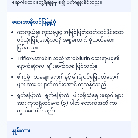
ရောဂါစတင်တွေ့ရှိချိန်မှ စ၍ ပက်ဖျန်းနိုင်သည်။
ဆေးအာနိသင်ပြန့်နှံ့ပုံ
ကာကွယ်မှု၊ ကုသမှုနှင့် အမြစ်ပြတ်သုတ်သင်နိုင်သော
ပင်လုံးပြန့် အာနိသင်ရှိ အစွမ်းထက် မှိုသတ်ဆေး
ဖြစ်သည်။
Trifloxystrobin သည် Strobilurin ဆေးအုပ်စု၏
နောက်ဆုံးပေါ် မျိုးဆက်သစ် ဖြစ်သည်။
ဖါးဉမှို ၊ သံချေး ရောဂါ နှင့် ခါးရိ ပင်ခြေပုတ်ရောဂါ
များ အား ပျောက်ကင်းအောင် ကုသနိုင်သည်။
ရွက်ပြောက် ၊ ရွက်ခြောက် ၊ ဖါးဉမှိုသံချေးရောဂါများ
အား ကုသရုံတင်မက (၃) ပါတ် လောက်အထိ ကာ
ကွယ်ပေးနိုင်သည်။
နှုန်းထား