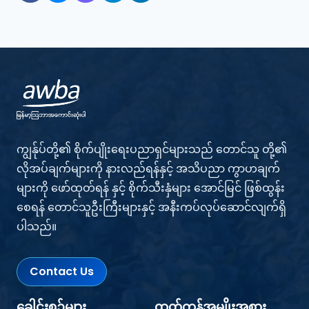
ကျွန်ုပ်တို့၏ စိုက်ပျိုးရေးပညာရှင်များသည် တောင်သူ တို့၏
လိုအပ်ချက်များကို နားလည်ရန်နှင့် အသိပညာ ကွာဟချက်
များကို ဖော်ထုတ်ရန် နှင့် စိုက်သီးနှံများ အောင်မြင် ဖြစ်ထွန်း
စေရန် တောင်သူဦးကြီးများနှင့် အနီးကပ်လုပ်ဆောင်လျက်ရှိ
ပါသည်။
Contact Us
ခေါင်းစဉ်များ
ထုတ်ကုန်အမျိုးအစား