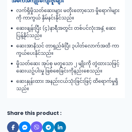
အဓိကအကျိုးကျေးဇူးများ
လက်ရှိမှိုသတ်ဆေးများ မတိုးတော့သော မှိုရောဂါများ
ကို ကာကွယ် နှိမ်နင်းနိုင်သည်။
ဆေးဖျန်းပြီး (၄)နာရီအတွင်း တစ်ပင်လုံးအနှံ့ ဆေး
ပြန့်နိုင်သည်။
ဆေးအာနိသင် တာရှည်ခံပြီး ၃ပါတ်လောက်အထိ ကာ
ကွယ်ပေးနိုင်သည်။
မှိုသတ်ဆေး အုပ်စု မတူသော ၂ မျိုးကို တွဲထားသဖြင့်
ဆေးယဥ်ပါးမှု ဖြစ်စေခြင်းကိုနည်းစေသည်။
ဆေးနှုန်းထား အနည်းငယ်သုံးခြင်းဖြင့် ထိရောက်မှုရှိ
သည်။
Share this product :