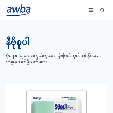
Skip
to
content
နီဗိုစူပါ
မှိုရောဂါများ ကာကွယ်ကုသအမြစ်ပြတ်သုတ်သင်နိုင်သော
အစွမ်းထက်မှိုသတ်ဆေး