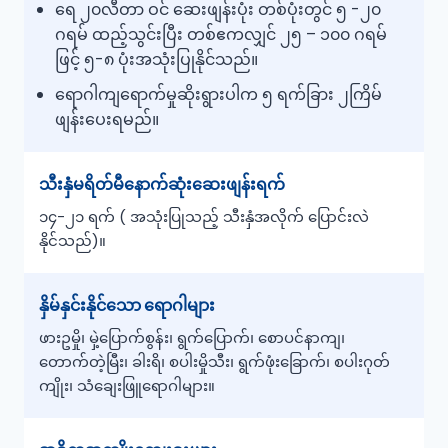
ရေ ၂၀လီတာ ဝင် ဆေးဖျန်းပုံး တစ်ပုံးတွင် ၅ -၂၀
ဂရမ် ထည့်သွင်းပြီး တစ်ဧကလျှင် ၂၅ – ၁၀၀ ဂရမ်
ဖြင့် ၅-၈ ပုံးအသုံးပြုနိုင်သည်။
ရောဂါကျရောက်မှုဆိုးရွားပါက ၅ ရက်ခြား ၂ကြိမ်
ဖျန်းပေးရမည်။
သီးနှံမရိတ်မီနောက်ဆုံးဆေးဖျန်းရက်
၁၄-၂၁ ရက် ( အသုံးပြုသည့် သီးနှံအလိုက် ပြောင်းလဲ
နိုင်သည်)။
နှိမ်နှင်းနိုင်သော ရောဂါများ
ဖားဥမှို၊ မှဲ့ပြောက်စွန်း၊ ရွက်ပြောက်၊ စောပင်နာကျ၊
တောက်တဲ့မြီး၊ ခါးရိ၊ စပါးမှိုသီး၊ ရွက်ဖုံးခြောက်၊ စပါးဂုတ်
ကျိုး၊ သံချေးဖြူရောဂါများ။