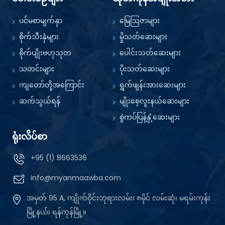
ပင်မစာမျက်နှာ
မြေဩဇာများ
စိုက်သီးနှံများ
မှိုသတ်ဆေးများ
စိုက်ပျိုးဗဟုသုတ
ပေါင်းသတ်ဆေးများ
သတင်းများ
ပိုးသတ်ဆေးများ
ကျတော်တို့အကြောင်း
ရွက်ဖျန်းအားဆေးများ
ဆက်သွယ်ရန်
မျိုးစေ့လူးနယ်ဆေးများ
စွဲကပ်ပြန့်နှံ့ဆေးများ
ရုံးလိပ်စာ
+95 (1) 8663536
info@myanmaawba.com
အမှတ် 95 A, ကျိုက်ဝိုင်းဘုရားလမ်း၊ ၈မိုင် လမ်းဆုံ၊ မရမ်းကုန်း
မြို့နယ်၊ ရန်ကုန်မြို့။