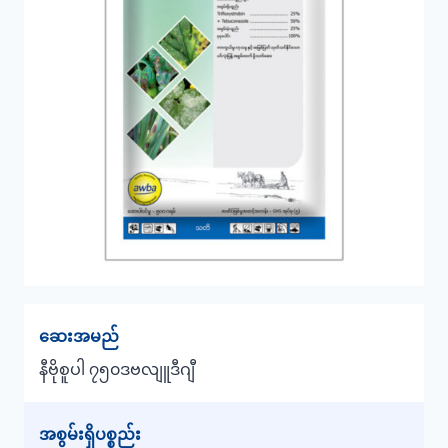
ဆေးအမည်
နီဗိုစူပါ
၇၅၀ဒဗလျူဒီဂျီ
အစွမ်းရှိပစ္စည်း