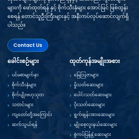
များကို ဖော်ထုတ်ရန် နှင့် စိုက်သီးနှံများ အောင်မြင် ဖြစ်ထွန်း
စေရန် တောင်သူဦးကြီးများနှင့် အနီးကပ်လုပ်ဆောင်လျက်ရှိ
ပါသည်။
Contact Us
ခေါင်းစဉ်များ
ထုတ်ကုန်အမျိုးအစား
ပင်မစာမျက်နှာ
မြေဩဇာများ
စိုက်သီးနှံများ
မှိုသတ်ဆေးများ
စိုက်ပျိုးဗဟုသုတ
ပေါင်းသတ်ဆေးများ
သတင်းများ
ပိုးသတ်ဆေးများ
ကျတော်တို့အကြောင်း
ရွက်ဖျန်းအားဆေးများ
ဆက်သွယ်ရန်
မျိုးစေ့လူးနယ်ဆေးများ
စွဲကပ်ပြန့်နှံ့ဆေးများ