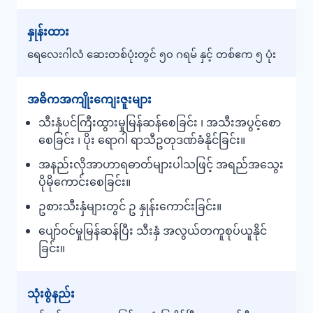
နှုန်းထား
ရေလေးဂါလံ ဆေးတစ်ပုံးတွင် ၅၀ ဂရမ် နှင့် တစ်ဧက ၅ ပုံး
အဓိကအကျိုးကျေးဇူးများ
သီးနှံပင်ကြီးထွားမှုမြန်ဆန်စေခြင်း ၊ အသီးအပွင့်စော
စေခြင်း ၊ ပိုး ရောဂါ ရာသီဥတုဒဏ်ခံနိုင်ခြင်း။
အနည်းလိုအာဟာရဓာတ်များပါသဖြင့် အရည်အသွေး
ပိုမိုကောင်းစေခြင်း။
ဥစားသီးနှံများတွင် ဥ နှုန်းကောင်းခြင်း။
ပျော်ဝင်မှုမြန်ဆန်ပြီး သီးနှံ အလွယ်တကူစုပ်ယူနိုင်
ခြင်း။
သုံးစွဲနည်း