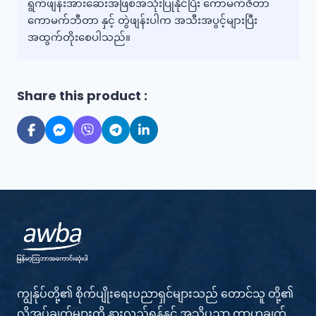
ရွက်ဖျန်းအားဆေးအဖြစ်အသုံးပြုနိုင်ပြီး ကောမက်ဇီတာ
ကောမက်ဘီတာ နှင့် တွဲဖျန်းပါက အသီးအပွင့်များပြီး
အထွက်တိုးစေပါသည်။
Share this product :
ကျွန်ုပ်တို့၏ စိုက်ပျိုးရေးပညာရှင်များသည် တောင်သူ တို့၏
လိုအပ်ချက်များကို နားလည်ရန်နှင့် အသိပညာ ကွာဟချက်