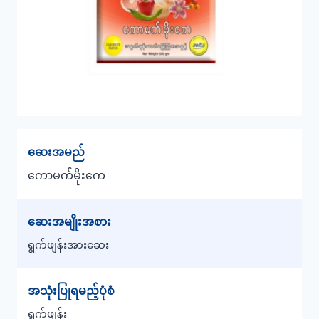
ဆေးအမည်
ကောမက်မိုးကေ
ဆေးအမျိုးအစား
ရွက်ဖျန်းအားဆေး
အသုံးပြုရမည့်ပုံစံ
ရွက်ဖျန်း