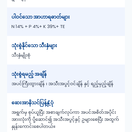
ပါဝင်သော အာဟာရဓာတ်များ
N 14% + P 4%+ K 39%+ TE
သုံးစွဲနိုင်သော သီးနှံများ
သီးနှံမျိုးစုံ
သုံးစွဲရမည့် အချိန်
အပင်ကြီးထွားချိန် ၊ အသီးအပွင့်ဝင်ချိန် နှင့် ရည့်မှည့်ချိန်
ဆေးအာနိသင်ပြန့်နှံ့ပုံ
အရွက်မှ စုပ်ယူပြီး အစာချက်လုပ်ကာ အပင်အစိတ်အပိုင်း
အားလုံးကို ပို့ဆောင်၍ အသီးအပွင့်နှင့် ဥများစေပြီး အထွက်
နှုန်းကောင်းစေပါတယ်။