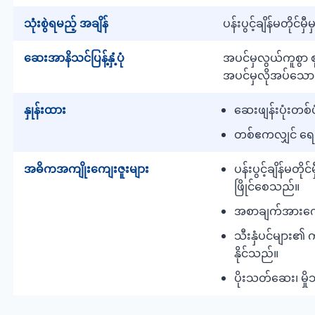
သုံးစွဲရမည့် အချိန်
ပန်းပွင့်ချိန်မတိုင်
ဆေးအာနိသင်ပြန့်နှံ့ပုံ
အပင်မှလွယ်ကူစွာ စ
အပင်မှလိုအပ်သော အ
နှုန်းထား
ဆေးဖျန်းပုံးတစ်ပုံ
တစ်ဧကလျှင် ရေ ၂၀
အဓိကအကျိုးကျေးဇူးများ
ပန်းပွင့်ချိန်မတို
ဖြိုင်စေသည်။
အစာချက်အားကောင်
သီးနှံပင်များ၏ 
နိုင်သည်။
ပိုးသတ်ဆေး၊ မှို