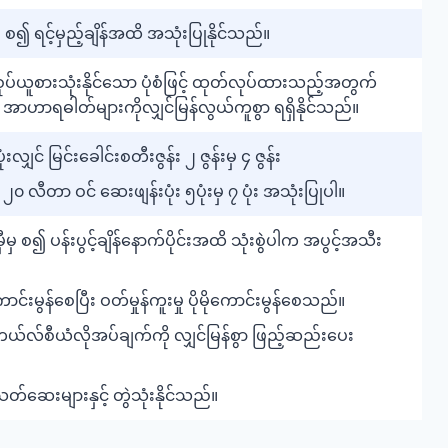
မှီမှ စ၍ ရင့်မှည့်ချိန်အထိ အသုံးပြုနိုင်သည်။
ုပ်ယူစားသုံးနိုင်သော ပုံစံဖြင့် ထုတ်လုပ်ထားသည့်အတွက်
ာဟာရဓါတ်များကိုလျှင်မြန်လွယ်ကူစွာ ရရှိနိုင်သည်။
းလျှင် မြင်းခေါင်းစတီးဇွန်း ၂ ဇွန်းမှ ၄ ဇွန်း
 လီတာ ဝင် ဆေးဖျန်းပုံး ၅ပုံးမှ ၇ ပုံး အသုံးပြုပါ။
င်မှီမှ စ၍ ပန်းပွင့်ချိန်နောက်ပိုင်းအထိ သုံးစွဲပါက အပွင့်အသီး
းမွန်စေပြီး ဝတ်မှုန်ကူးမှု ပိုမိုကောင်းမွန်စေသည်။
ကယ်လ်စီယံလိုအပ်ချက်ကို လျှင်မြန်စွာ ဖြည့်ဆည်းပေး
သတ်ဆေးများနှင့် တွဲသုံးနိုင်သည်။