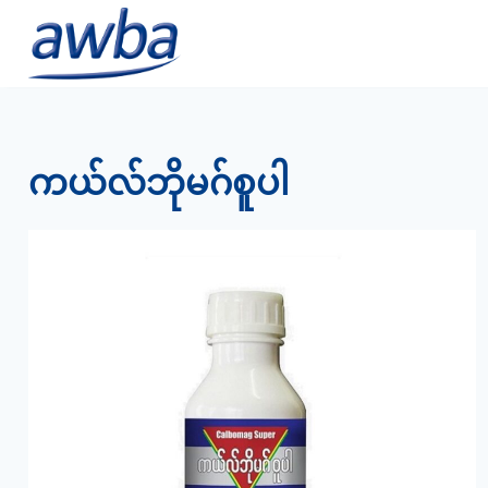
Skip
to
content
ကယ်လ်ဘိုမဂ်စူပါ