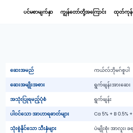
ပင်မစာမျက်နှာ
ကျွန်တော်တို့အကြောင်း
ထုတ်ကုန်
ဆေးအမည်
ကယ်လ်ဘိုမဂ်စူပါ
ဆေးအမျိုးအစား
ရွက်ဖျန်းအားဆေး
အသုံးပြုရမည့်ပုံစံ
ရွက်ဖျန်း
ပါဝင်သော အာဟာရဓာတ်များ
Ca 5% + B 0.5% 
သုံးစွဲနိုင်သော သီးနှံများ
ပဲမျိုးစုံ၊ အာလူး၊ ခရမ