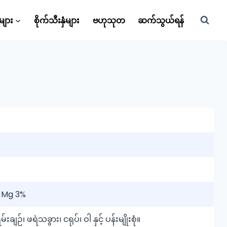
များ
စိုက်သီးနှံများ
ဗဟုသုတ
ဆက်သွယ်ရန်
+ Mg 3%
်းချဉ်၊ ဖရဲသခွား၊ ငရုပ်၊ ဝါ နှင့် ပန်းမျိုးစုံ။