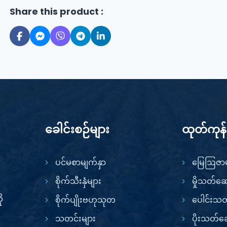
Share this product :
ခေါင်းစဉ်များ
ထုတ်ကုန
ပင်မစာမျက်နှာ
မြေဩဇာမ
စိုက်သီးနှံများ
မှိုသတ်ဆ
ု
စိုက်ပျိုးဗဟုသုတ
ပေါင်းသ
သတင်းများ
ပိုးသတ်ဆ