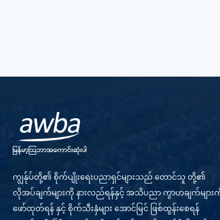
ကျွန်ုပ်တို့၏ စိုက်ပျိုးရေးပညာရှင်များသည် တောင်သူ တို့၏
လိုအပ်ချက်များကို နားလည်ရန်နှင့် အသိပညာ ကွာဟချက်များကိ
ဖော်ထုတ်ရန် နှင့် စိုက်သီးနှံများ အောင်မြင် ဖြစ်ထွန်းစေရန်